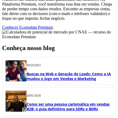
Plataforma Premium, você transforma essa lista em vendas. Chega
de perder tempo com dados errados. Encontre as empresas certas,
fale direto com os decisores (com e-mails e telefones validados) e
foque no que importa: fechar negócio.
Conhecer Econodata Premium
Conheça nosso blog
09/10/2025
Buscas na Web e Geração de Leads: Como a IA
mudou o jogo em Vendas e Marketing
20/01/2026
Como ser uma pessoa carismática em vendas
B2B: o guia definitivo para SDRs e BDRs