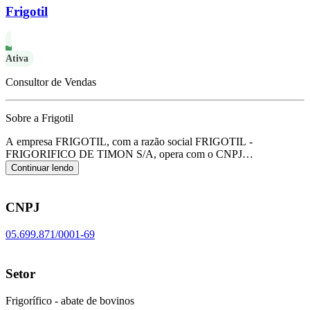
Frigotil
Ativa
Consultor de Vendas
Sobre a Frigotil
A empresa FRIGOTIL, com a razão social FRIGOTIL -
FRIGORIFICO DE TIMON S/A, opera com o CNPJ
05.699.871/0001-69 e tem sua sede localizada em Timon/MA.
Seu
Continuar lendo
foco principal de atuação é de frigorífico - abate de bovinos, de
acordo com o código CNAE C-1011-2/01.
CNPJ
05.699.871/0001-69
Setor
Frigorífico - abate de bovinos