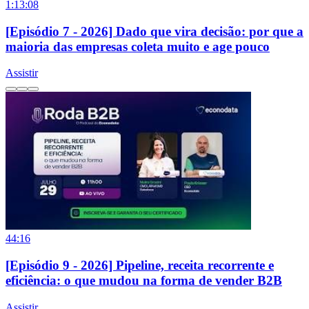
1:13:08
[Episódio 7 - 2026] Dado que vira decisão: por que a
maioria das empresas coleta muito e age pouco
Assistir
44:16
[Episódio 9 - 2026] Pipeline, receita recorrente e
eficiência: o que mudou na forma de vender B2B
Assistir