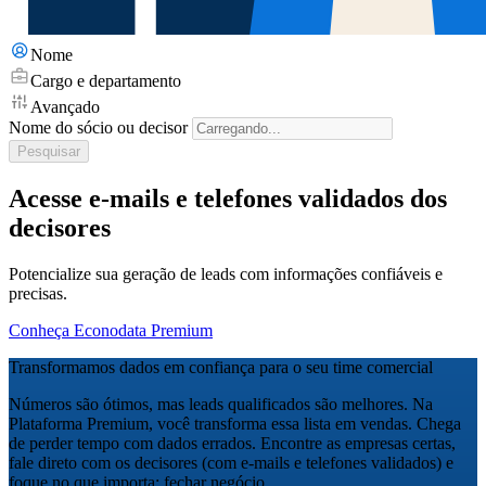
Nome
Cargo e departamento
Avançado
Nome do sócio ou decisor
Pesquisar
Acesse e-mails e telefones validados dos
decisores
Potencialize sua geração de leads com informações confiáveis e
precisas.
Conheça Econodata Premium
Transformamos dados em confiança para o seu time comercial
Números são ótimos, mas leads qualificados são melhores. Na
Plataforma Premium, você transforma essa lista em vendas. Chega
de perder tempo com dados errados. Encontre as empresas certas,
fale direto com os decisores (com e-mails e telefones validados) e
foque no que importa: fechar negócio.