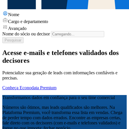
Nome
Cargo e departamento
Avançado
Nome do sócio ou decisor
Pesquisar
Acesse e-mails e telefones validados dos
decisores
Potencialize sua geração de leads com informações confiáveis e
precisas.
Conheça Econodata Premium
Transformamos dados em confiança para o seu time comercial
Números são ótimos, mas leads qualificados são melhores. Na
Plataforma Premium, você transforma essa lista em vendas. Chega
de perder tempo com dados errados. Encontre as empresas certas,
fale direto com os decisores (com e-mails e telefones validados) e
foque no que importa: fechar negócio.