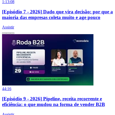
1:13:08
[Episódio 7 - 2026] Dado que vira decisão: por que a
maioria das empresas coleta muito e age pouco
Assistir
44:16
[Episódio 9 - 2026] Pipeline, receita recorrente e
eficiência: o que mudou na forma de vender B2B
Assistir