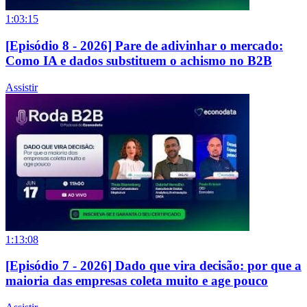
1:03:15
[Episódio 8 - 2026] Pare de adivinhar o mercado:
Como IA e dados substituem o achismo no B2B
Assistir
1:13:08
[Episódio 7 - 2026] Dado que vira decisão: por que a
maioria das empresas coleta muito e age pouco