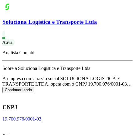
Soluciona Logistica e Transporte Ltda
Ativa
Analista Contabil
Sobre a Soluciona Logistica e Transporte Ltda
A empresa com a razão social SOLUCIONA LOGISTICA E
TRANSPORTE LTDA, opera com o CNPJ 19.700.976/0001-03 e
tem sua sede localizada em Barueri/SP.
Seu foco principal de
Continuar lendo
atuação é de transporte rodoviário de carga, exceto produtos
perigosos e mudanças, intermunicipal, interestadual e internacional,
de acordo com o código CNAE H-4930-2/02.
CNPJ
19.700.976/0001-03