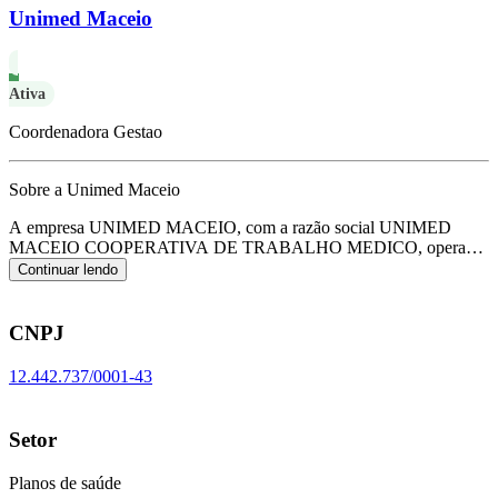
Unimed Maceio
Ativa
Coordenadora Gestao
Sobre a Unimed Maceio
A empresa UNIMED MACEIO, com a razão social UNIMED
MACEIO COOPERATIVA DE TRABALHO MEDICO, opera
com o CNPJ 12.442.737/0001-43 e tem sua sede localizada em
Continuar lendo
Maceio/AL.
Seu foco principal de atuação é de planos de saúde, de
acordo com o código CNAE K-6550-2/00.
CNPJ
12.442.737/0001-43
Setor
Planos de saúde