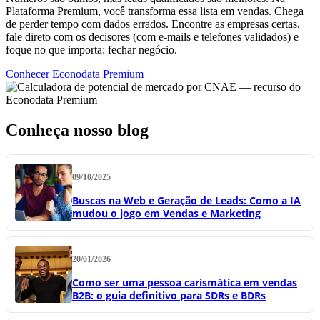
Plataforma Premium, você transforma essa lista em vendas. Chega
de perder tempo com dados errados. Encontre as empresas certas,
fale direto com os decisores (com e-mails e telefones validados) e
foque no que importa: fechar negócio.
Conhecer Econodata Premium
Conheça nosso blog
09/10/2025
Buscas na Web e Geração de Leads: Como a IA
mudou o jogo em Vendas e Marketing
20/01/2026
Como ser uma pessoa carismática em vendas
B2B: o guia definitivo para SDRs e BDRs