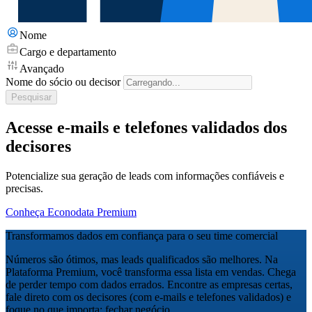
Nome
Cargo e departamento
Avançado
Nome do sócio ou decisor
Pesquisar
Acesse e-mails e telefones validados dos
decisores
Potencialize sua geração de leads com informações confiáveis e
precisas.
Conheça Econodata Premium
Transformamos dados em confiança para o seu time comercial
Números são ótimos, mas leads qualificados são melhores. Na
Plataforma Premium, você transforma essa lista em vendas. Chega
de perder tempo com dados errados. Encontre as empresas certas,
fale direto com os decisores (com e-mails e telefones validados) e
foque no que importa: fechar negócio.