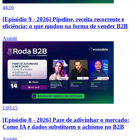
44:16
[Episódio 9 - 2026] Pipeline, receita recorrente e
eficiência: o que mudou na forma de vender B2B
Assistir
1:03:15
[Episódio 8 - 2026] Pare de adivinhar o mercado:
Como IA e dados substituem o achismo no B2B
Assistir