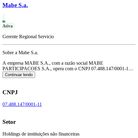
Mabe S.a.
Ativa
Gerente Regional Servicio
Sobre a Mabe S.a.
A empresa MABE S.A., com a razão social MABE
PARTICIPACOES S.A., opera com o CNPJ 07.488.147/0001-11 e
tem sua sede localizada em Rio de Janeiro/RJ.
Seu foco principal de
Continuar lendo
atuação é de holdings de instituições não financeiras, de acordo com
o código CNAE K-6462-0/00.
CNPJ
07.488.147/0001-11
Setor
Holdings de instituições não financeiras