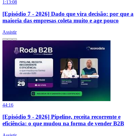
1:13:08
[Episódio 7 - 2026] Dado que vira decisão: por que a
maioria das empresas coleta muito e age pouco
Assistir
44:16
[Episódio 9 - 2026] Pipeline, receita recorrente e
eficiência: o que mudou na forma de vender B2B
Assistir