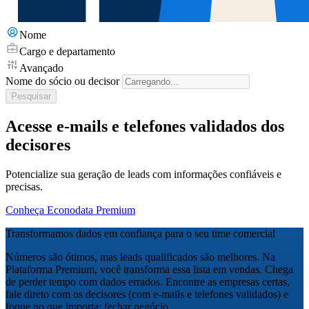
Nome
Cargo e departamento
Avançado
Nome do sócio ou decisor
Pesquisar
Acesse e-mails e telefones validados dos
decisores
Potencialize sua geração de leads com informações confiáveis e
precisas.
Conheça Econodata Premium
Transformamos dados em confiança para o seu time comercial
Números são ótimos, mas leads qualificados são melhores. Na
Plataforma Premium, você transforma essa lista em vendas. Chega
de perder tempo com dados errados. Encontre as empresas certas,
fale direto com os decisores (com e-mails e telefones validados) e
foque no que importa: fechar negócio.