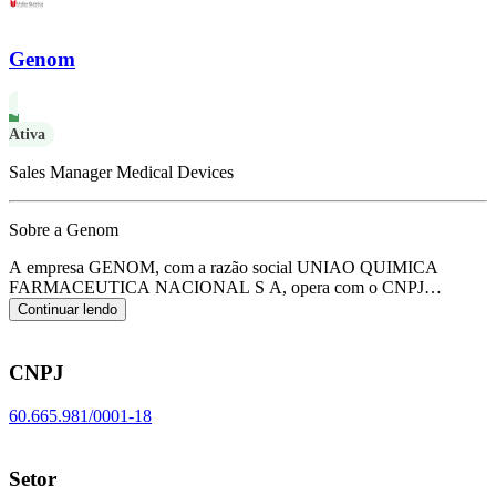
Genom
Ativa
Sales Manager Medical Devices
Sobre a Genom
A empresa GENOM, com a razão social UNIAO QUIMICA
FARMACEUTICA NACIONAL S A, opera com o CNPJ
60.665.981/0001-18 e tem sua sede localizada em Embu-Guacu/SP.
Continuar lendo
Seu foco principal de atuação é de fabricação de medicamentos
alopáticos para uso humano, de acordo com o código CNAE C-
2121-1/01.
CNPJ
60.665.981/0001-18
Setor