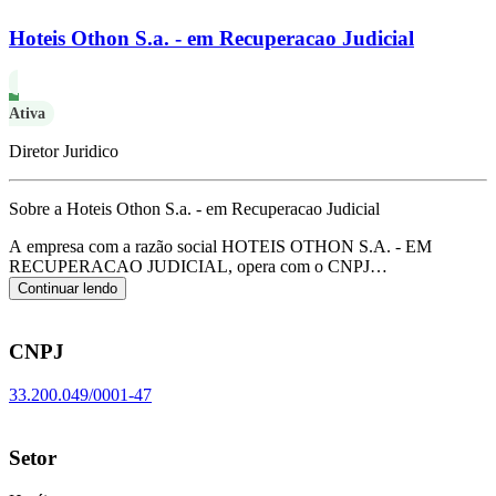
Hoteis Othon S.a. - em Recuperacao Judicial
Ativa
Diretor Juridico
Sobre a Hoteis Othon S.a. - em Recuperacao Judicial
A empresa com a razão social HOTEIS OTHON S.A. - EM
RECUPERACAO JUDICIAL, opera com o CNPJ
33.200.049/0001-47 e tem sua sede localizada em Rio de
Continuar lendo
Janeiro/RJ.
Seu foco principal de atuação é de hotéis, de acordo com
o código CNAE I-5510-8/01.
CNPJ
33.200.049/0001-47
Setor