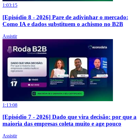
1:03:15
[Episódio 8 - 2026] Pare de adivinhar o mercado:
Como IA e dados substituem o achismo no B2B
Assistir
1:13:08
[Episódio 7 - 2026] Dado que vira decisão: por que a
maioria das empresas coleta muito e age pouco
Assistir