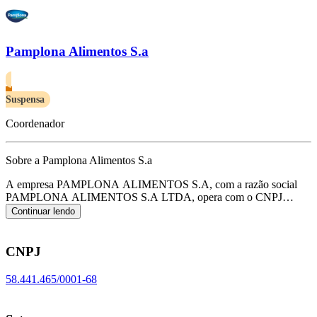
Pamplona Alimentos S.a
Suspensa
Coordenador
Sobre a Pamplona Alimentos S.a
A empresa PAMPLONA ALIMENTOS S.A, com a razão social
PAMPLONA ALIMENTOS S.A LTDA, opera com o CNPJ
58.441.465/0001-68 e tem sua sede localizada em Sao Paulo/SP.
Continuar lendo
Seu foco principal de atuação é de comércio varejista de
mercadorias em geral, com predominância de produtos alimentícios -
minimercados, mercearias e armazéns, de acordo com o código
CNPJ
CNAE G-4712-1/00.
58.441.465/0001-68