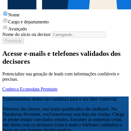
Nome
Cargo e departamento
Avançado
Nome do sócio ou decisor
Pesquisar
Acesse e-mails e telefones validados dos
decisores
Potencialize sua geração de leads com informações confiáveis e
precisas.
Conheça Econodata Premium
Transformamos dados em confiança para o seu time comercial
Números são ótimos, mas leads qualificados são melhores. Na
Plataforma Premium, você transforma essa lista em vendas. Chega
de perder tempo com dados errados. Encontre as empresas certas,
fale direto com os decisores (com e-mails e telefones validados) e
foque no que importa: fechar negócio.