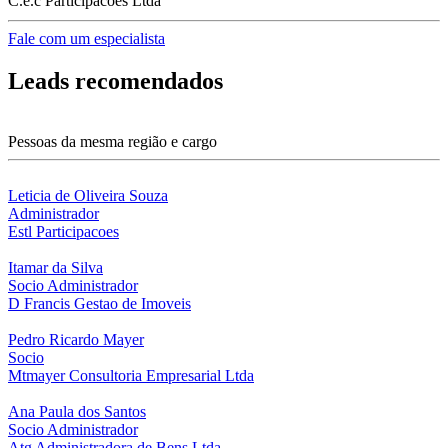
C.e.c Participacoes Ltda
Fale com um especialista
Leads recomendados
Pessoas da mesma região e cargo
Leticia de Oliveira Souza
Administrador
Estl Participacoes
Itamar da Silva
Socio Administrador
D Francis Gestao de Imoveis
Pedro Ricardo Mayer
Socio
Mtmayer Consultoria Empresarial Ltda
Ana Paula dos Santos
Socio Administrador
Atg Administradora de Bens Ltda