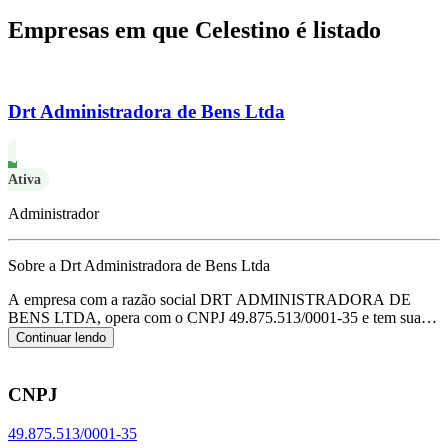
Empresas em que Celestino é listado
Drt Administradora de Bens Ltda
Ativa
Administrador
Sobre a Drt Administradora de Bens Ltda
A empresa com a razão social DRT ADMINISTRADORA DE
BENS LTDA, opera com o CNPJ 49.875.513/0001-35 e tem sua
sede localizada em Jaragua do Sul/SC.
Seu foco principal de
Continuar lendo
atuação é de aluguel de imóveis próprios, de acordo com o código
CNAE L-6810-2/02.
CNPJ
49.875.513/0001-35