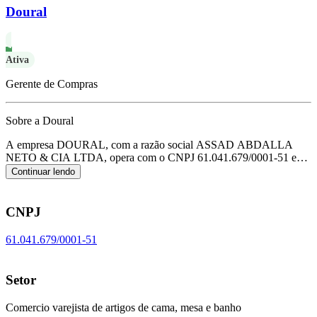
Doural
Ativa
Gerente de Compras
Sobre a Doural
A empresa DOURAL, com a razão social ASSAD ABDALLA
NETO & CIA LTDA, opera com o CNPJ 61.041.679/0001-51 e
tem sua sede localizada em Sao Paulo/SP.
Seu foco principal de
Continuar lendo
atuação é de comercio varejista de artigos de cama, mesa e banho,
de acordo com o código CNAE G-4755-5/03.
CNPJ
61.041.679/0001-51
Setor
Comercio varejista de artigos de cama, mesa e banho