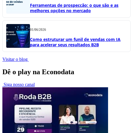
Ferramentas de prospecção: o que são e as
melhores opções no mercado
01/06/2026
Como estruturar um funil de vendas com IA
para acelerar seus resultados B2B
Visitar o blog
Dê o play na Econodata
Siga nosso canal