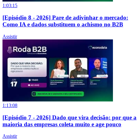
1:03:15
[Episódio 8 - 2026] Pare de adivinhar o mercado:
Como IA e dados substituem o achismo no B2B
Assistir
1:13:08
[Episódio 7 - 2026] Dado que vira decisão: por que a
maioria das empresas coleta muito e age pouco
Assistir