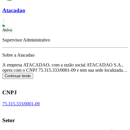
Atacadao
Ativa
Supervisor Administrativo
Sobre a Atacadao
A empresa ATACADAO, com a razão social ATACADAO S.A.,
opera com o CNPJ 75.315.333/0001-09 e tem sua sede localizada
em Sao Paulo/SP.
Seu foco principal de atuação é de comércio
Continuar lendo
varejista de mercadorias em geral, com predominância de produtos
alimentícios - hipermercados, de acordo com o código CNAE G-
4711-3/01.
CNPJ
75.315.333/0001-09
Setor