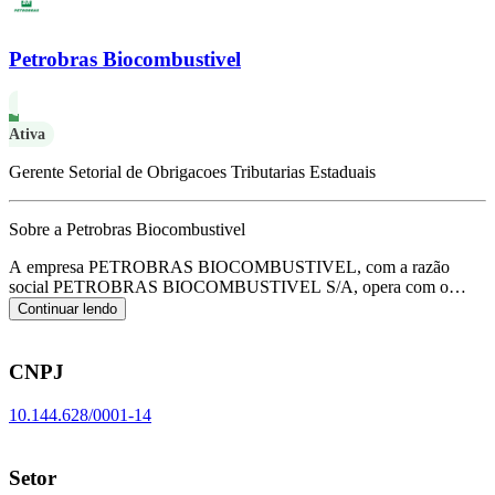
Petrobras Biocombustivel
Ativa
Gerente Setorial de Obrigacoes Tributarias Estaduais
Sobre a Petrobras Biocombustivel
A empresa PETROBRAS BIOCOMBUSTIVEL, com a razão
social PETROBRAS BIOCOMBUSTIVEL S/A, opera com o
CNPJ 10.144.628/0001-14 e tem sua sede localizada em Rio de
Continuar lendo
Janeiro/RJ.
Seu foco principal de atuação é de fabricação de
biocombustíveis, exceto álcool, de acordo com o código CNAE C-
1932-2/00.
CNPJ
10.144.628/0001-14
Setor