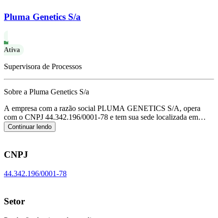
Pluma Genetics S/a
Ativa
Supervisora de Processos
Sobre a Pluma Genetics S/a
A empresa com a razão social PLUMA GENETICS S/A, opera
com o CNPJ 44.342.196/0001-78 e tem sua sede localizada em
Cascavel/PR.
Seu foco principal de atuação é de produção de pintos
Continuar lendo
de um dia, de acordo com o código CNAE A-0155-5/02.
CNPJ
44.342.196/0001-78
Setor