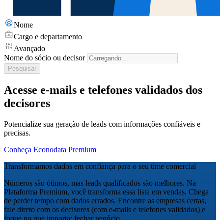
Nome
Cargo e departamento
Avançado
Nome do sócio ou decisor
Pesquisar
Acesse e-mails e telefones validados dos
decisores
Potencialize sua geração de leads com informações confiáveis e
precisas.
Conheça Econodata Premium
Transformamos dados em confiança para o seu time comercial
Números são ótimos, mas leads qualificados são melhores. Na
Plataforma Premium, você transforma essa lista em vendas. Chega
de perder tempo com dados errados. Encontre as empresas certas,
fale direto com os decisores (com e-mails e telefones validados) e
foque no que importa: fechar negócio.