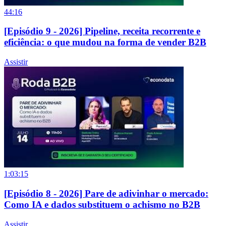
44:16
[Episódio 9 - 2026] Pipeline, receita recorrente e
eficiência: o que mudou na forma de vender B2B
Assistir
1:03:15
[Episódio 8 - 2026] Pare de adivinhar o mercado:
Como IA e dados substituem o achismo no B2B
Assistir