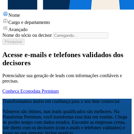
Nome
Cargo e departamento
Avançado
Nome do sócio ou decisor
Pesquisar
Acesse e-mails e telefones validados dos
decisores
Potencialize sua geração de leads com informações confiáveis e
precisas.
Conheça Econodata Premium
Transformamos dados em confiança para o seu time comercial
Números são ótimos, mas leads qualificados são melhores. Na
Plataforma Premium, você transforma essa lista em vendas. Chega
de perder tempo com dados errados. Encontre as empresas certas,
fale direto com os decisores (com e-mails e telefones validados) e
foque no que importa: fechar negócio.