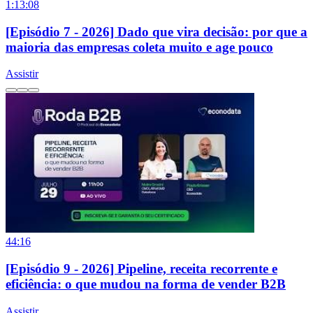
1:13:08
[Episódio 7 - 2026] Dado que vira decisão: por que a
maioria das empresas coleta muito e age pouco
Assistir
44:16
[Episódio 9 - 2026] Pipeline, receita recorrente e
eficiência: o que mudou na forma de vender B2B
Assistir