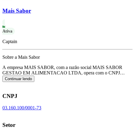
Mais Sabor
Ativa
Captain
Sobre a Mais Sabor
A empresa MAIS SABOR, com a razão social MAIS SABOR
GESTAO EM ALIMENTACAO LTDA, opera com o CNPJ
03.160.100/0001-73 e tem sua sede localizada em Sao Jose/SC.
Seu
Continuar lendo
foco principal de atuação é de fornecimento de alimentos preparados
preponderantemente para empresas, de acordo com o código CNAE
I-5620-1/01.
CNPJ
03.160.100/0001-73
Setor