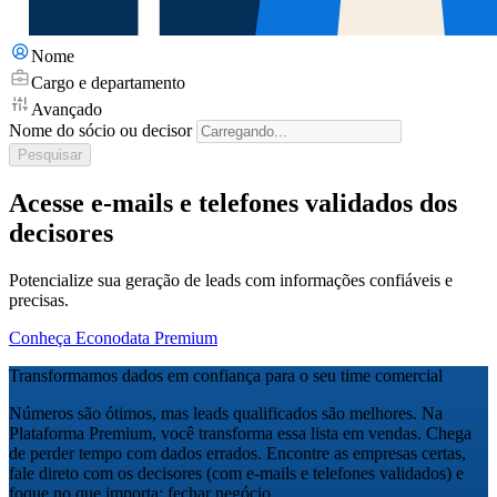
Nome
Cargo e departamento
Avançado
Nome do sócio ou decisor
Pesquisar
Acesse e-mails e telefones validados dos
decisores
Potencialize sua geração de leads com informações confiáveis e
precisas.
Conheça Econodata Premium
Transformamos dados em confiança para o seu time comercial
Números são ótimos, mas leads qualificados são melhores. Na
Plataforma Premium, você transforma essa lista em vendas. Chega
de perder tempo com dados errados. Encontre as empresas certas,
fale direto com os decisores (com e-mails e telefones validados) e
foque no que importa: fechar negócio.