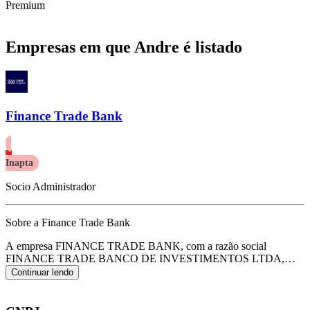
Premium
Empresas em que Andre é listado
Finance Trade Bank
Inapta
Socio Administrador
Sobre a Finance Trade Bank
A empresa FINANCE TRADE BANK, com a razão social
FINANCE TRADE BANCO DE INVESTIMENTOS LTDA,
opera com o CNPJ 35.691.939/0001-24 e tem sua sede localizada
Continuar lendo
em Sao Paulo/SP.
Seu foco principal de atuação é de atividades de
administração de fundos por contrato ou comissão, de acordo com o
código CNAE K-6630-4/00.