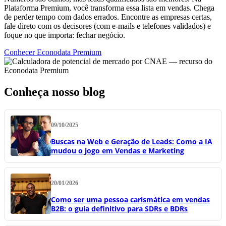
Plataforma Premium, você transforma essa lista em vendas. Chega
de perder tempo com dados errados. Encontre as empresas certas,
fale direto com os decisores (com e-mails e telefones validados) e
foque no que importa: fechar negócio.
Conhecer Econodata Premium
Conheça nosso blog
09/10/2025
Buscas na Web e Geração de Leads: Como a IA
mudou o jogo em Vendas e Marketing
20/01/2026
Como ser uma pessoa carismática em vendas
B2B: o guia definitivo para SDRs e BDRs