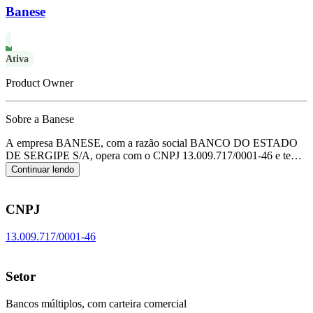
Banese
Ativa
Product Owner
Sobre a Banese
A empresa BANESE, com a razão social BANCO DO ESTADO
DE SERGIPE S/A, opera com o CNPJ 13.009.717/0001-46 e tem
sua sede localizada em Aracaju/SE.
Seu foco principal de atuação é
Continuar lendo
de bancos múltiplos, com carteira comercial, de acordo com o
código CNAE K-6422-1/00.
CNPJ
13.009.717/0001-46
Setor
Bancos múltiplos, com carteira comercial