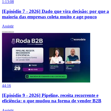
1:13:08
[Episódio 7 - 2026] Dado que vira decisão: por que a
maioria das empresas coleta muito e age pouco
Assistir
44:16
[Episódio 9 - 2026] Pipeline, receita recorrente e
eficiência: o que mudou na forma de vender B2B
Assistir