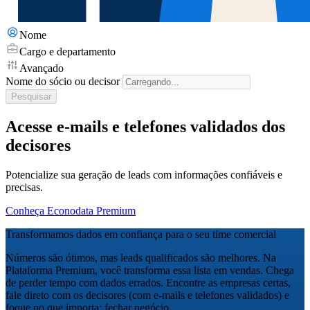
Nome
Cargo e departamento
Avançado
Nome do sócio ou decisor
Pesquisar
Acesse e-mails e telefones validados dos
decisores
Potencialize sua geração de leads com informações confiáveis e
precisas.
Conheça Econodata Premium
Transformamos dados em confiança para o seu time comercial
Números são ótimos, mas leads qualificados são melhores. Na
Plataforma Premium, você transforma essa lista em vendas. Chega
de perder tempo com dados errados. Encontre as empresas certas,
fale direto com os decisores (com e-mails e telefones validados) e
foque no que importa: fechar negócio.