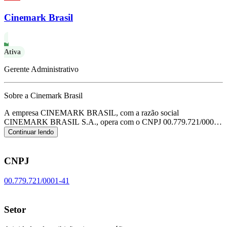
Cinemark Brasil
Ativa
Gerente Administrativo
Sobre a Cinemark Brasil
A empresa CINEMARK BRASIL, com a razão social
CINEMARK BRASIL S.A., opera com o CNPJ 00.779.721/0001-
41 e tem sua sede localizada em Sao Paulo/SP.
Seu foco principal de
Continuar lendo
atuação é de atividades de exibição cinematográfica, de acordo com
o código CNAE J-5914-6/00.
CNPJ
00.779.721/0001-41
Setor