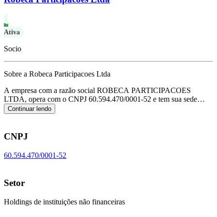
Ativa
Socio
Sobre a Robeca Participacoes Ltda
A empresa com a razão social ROBECA PARTICIPACOES
LTDA, opera com o CNPJ 60.594.470/0001-52 e tem sua sede
localizada em Sao Paulo/SP.
Seu foco principal de atuação é de
Continuar lendo
holdings de instituições não financeiras, de acordo com o código
CNAE K-6462-0/00.
CNPJ
60.594.470/0001-52
Setor
Holdings de instituições não financeiras