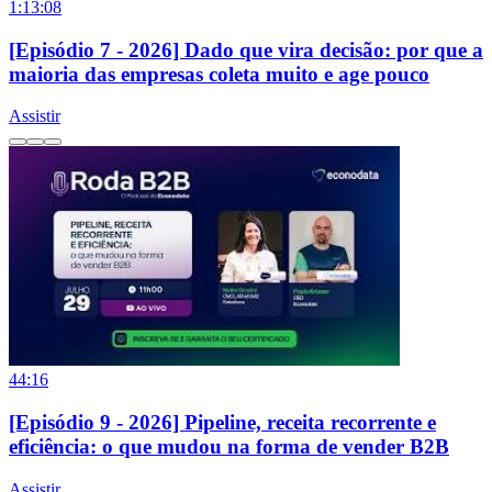
1:13:08
[Episódio 7 - 2026] Dado que vira decisão: por que a
maioria das empresas coleta muito e age pouco
Assistir
44:16
[Episódio 9 - 2026] Pipeline, receita recorrente e
eficiência: o que mudou na forma de vender B2B
Assistir