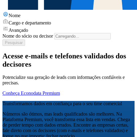
Nome
Cargo e departamento
Avançado
Nome do sócio ou decisor
Pesquisar
Acesse e-mails e telefones validados dos
decisores
Potencialize sua geração de leads com informações confiáveis e
precisas.
Conheça Econodata Premium
Transformamos dados em confiança para o seu time comercial
Números são ótimos, mas leads qualificados são melhores. Na
Plataforma Premium, você transforma essa lista em vendas. Chega
de perder tempo com dados errados. Encontre as empresas certas,
fale direto com os decisores (com e-mails e telefones validados) e
foque no que importa: fechar negócio.