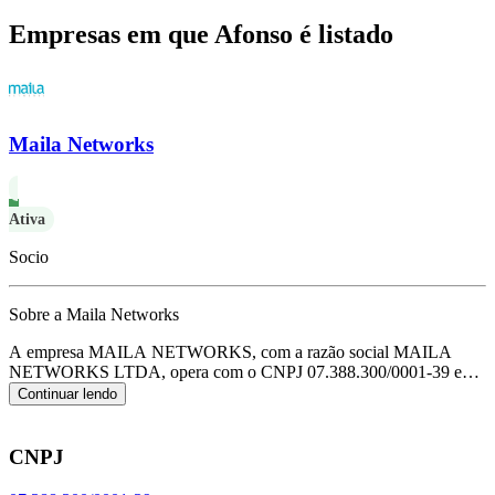
Empresas em que Afonso é listado
Maila Networks
Ativa
Socio
Sobre a Maila Networks
A empresa MAILA NETWORKS, com a razão social MAILA
NETWORKS LTDA, opera com o CNPJ 07.388.300/0001-39 e
tem sua sede localizada em Porto Alegre/RS.
Seu foco principal de
Continuar lendo
atuação é de suporte técnico, manutenção e outros serviços em
tecnologia da informação, de acordo com o código CNAE J-6209-
1/00.
CNPJ