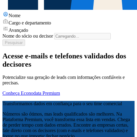
Nome
Cargo e departamento
Avançado
Nome do sócio ou decisor
Pesquisar
Acesse e-mails e telefones validados dos
decisores
Potencialize sua geração de leads com informações confiáveis e
precisas.
Conheça Econodata Premium
Transformamos dados em confiança para o seu time comercial
Números são ótimos, mas leads qualificados são melhores. Na
Plataforma Premium, você transforma essa lista em vendas. Chega
de perder tempo com dados errados. Encontre as empresas certas,
fale direto com os decisores (com e-mails e telefones validados) e
foque no que importa: fechar negócio.