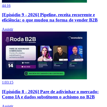
44:16
[Episódio 9 - 2026] Pipeline, receita recorrente e
eficiência: o que mudou na forma de vender B2B
Assistir
1:03:15
[Episódio 8 - 2026] Pare de adivinhar o mercado:
Como IA e dados substituem o achismo no B2B
Assistir