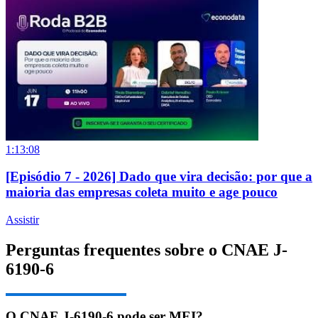
1:13:08
[Episódio 7 - 2026] Dado que vira decisão: por que a
maioria das empresas coleta muito e age pouco
Assistir
Perguntas frequentes sobre o CNAE J-
6190-6
O CNAE J-6190-6 pode ser MEI?