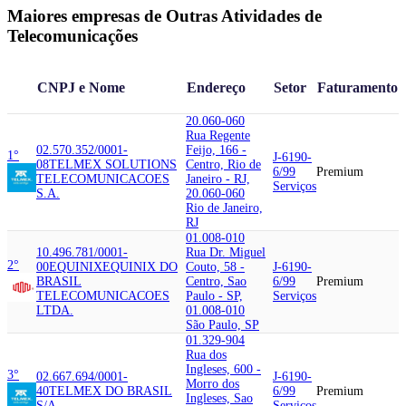
Maiores empresas de Outras Atividades de
Telecomunicações
CNPJ e Nome
Endereço
Setor
Faturamento
20.060-060
Rua Regente
02.570.352/0001-
Feijo, 166 -
1°
J-6190-
08
TELMEX SOLUTIONS
Centro, Rio de
6/99
Premium
TELECOMUNICACOES
Janeiro - RJ,
Serviços
S.A.
20.060-060
Rio de Janeiro,
RJ
01.008-010
10.496.781/0001-
Rua Dr. Miguel
2°
00
EQUINIX
EQUINIX DO
Couto, 58 -
J-6190-
BRASIL
Centro, Sao
6/99
Premium
TELECOMUNICACOES
Paulo - SP,
Serviços
LTDA.
01.008-010
São Paulo, SP
01.329-904
Rua dos
Ingleses, 600 -
3°
02.667.694/0001-
J-6190-
Morro dos
40
TELMEX DO BRASIL
6/99
Premium
Ingleses, Sao
S/A
Serviços