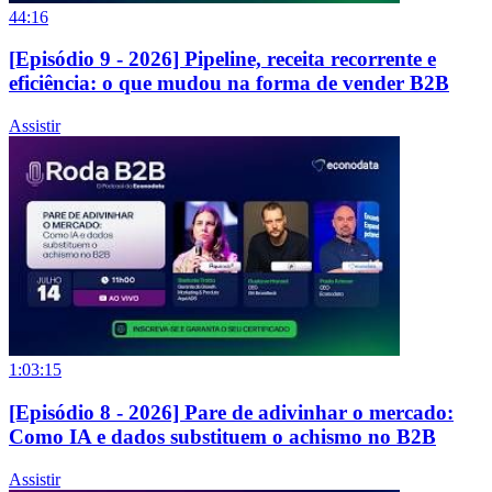
44:16
[Episódio 9 - 2026] Pipeline, receita recorrente e
eficiência: o que mudou na forma de vender B2B
Assistir
1:03:15
[Episódio 8 - 2026] Pare de adivinhar o mercado:
Como IA e dados substituem o achismo no B2B
Assistir