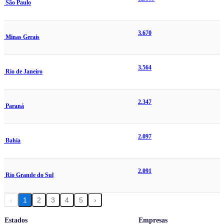
São Paulo
3.670
Minas Gerais
3.564
Rio de Janeiro
2.347
Paraná
2.097
Bahia
2.091
Rio Grande do Sul
‹
1
2
3
4
5
›
Estados
Empresas