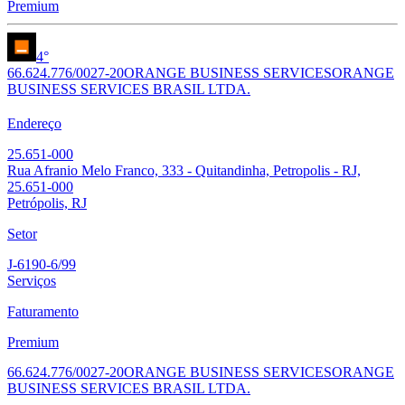
Premium
4°
66.624.776/0027-20
ORANGE BUSINESS SERVICES
ORANGE
BUSINESS SERVICES BRASIL LTDA.
Endereço
25.651-000
Rua Afranio Melo Franco, 333 - Quitandinha, Petropolis - RJ,
25.651-000
Petrópolis, RJ
Setor
J-6190-6/99
Serviços
Faturamento
Premium
66.624.776/0027-20
ORANGE BUSINESS SERVICES
ORANGE
BUSINESS SERVICES BRASIL LTDA.