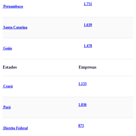
1.751
Pernambuco
1.639
Santa Catarina
1.478
Goiás
Estados
Empresas
1.133
Ceará
1.036
Pará
873
Distrito Federal