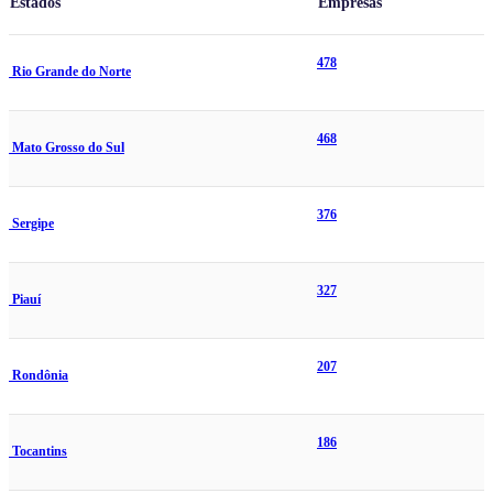
Estados
Empresas
478
Rio Grande do Norte
468
Mato Grosso do Sul
376
Sergipe
327
Piauí
207
Rondônia
186
Tocantins