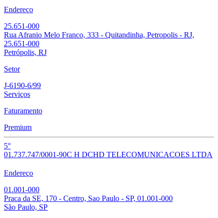
Endereço
25.651-000
Rua Afranio Melo Franco, 333 - Quitandinha, Petropolis - RJ,
25.651-000
Petrópolis, RJ
Setor
J-6190-6/99
Serviços
Faturamento
Premium
5°
01.737.747/0001-90
C H D
CHD TELECOMUNICACOES LTDA
Endereço
01.001-000
Praca da SE, 170 - Centro, Sao Paulo - SP, 01.001-000
São Paulo, SP