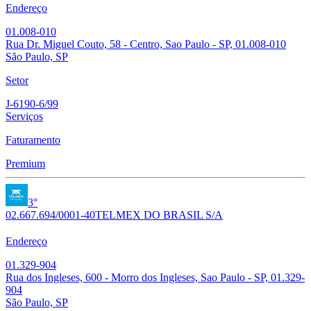
Endereço
01.008-010
Rua Dr. Miguel Couto, 58 - Centro, Sao Paulo - SP, 01.008-010
São Paulo, SP
Setor
J-6190-6/99
Serviços
Faturamento
Premium
3°
02.667.694/0001-40
TELMEX DO BRASIL S/A
Endereço
01.329-904
Rua dos Ingleses, 600 - Morro dos Ingleses, Sao Paulo - SP, 01.329-
904
São Paulo, SP