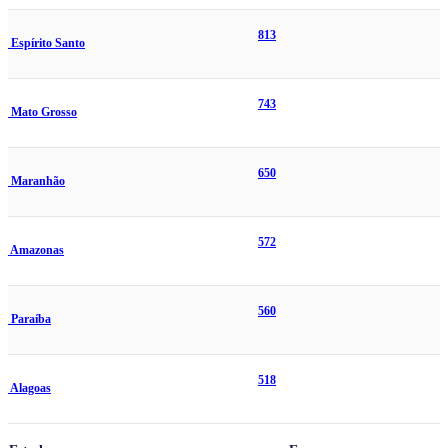
813
Espírito Santo
743
Mato Grosso
650
Maranhão
572
Amazonas
560
Paraíba
518
Alagoas