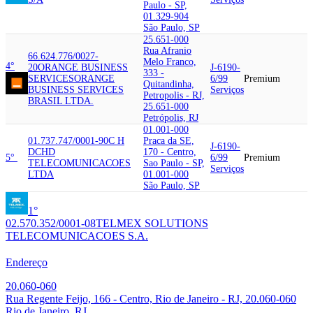
Paulo - SP,
01.329-904
São Paulo, SP
25.651-000
Rua Afranio
66.624.776/0027-
Melo Franco,
4°
20
ORANGE BUSINESS
J-6190-
333 -
SERVICES
ORANGE
6/99
Premium
Quitandinha,
BUSINESS SERVICES
Serviços
Petropolis - RJ,
BRASIL LTDA.
25.651-000
Petrópolis, RJ
01.001-000
01.737.747/0001-90
C H
Praca da SE,
J-6190-
D
CHD
170 - Centro,
5°
6/99
Premium
TELECOMUNICACOES
Sao Paulo - SP,
Serviços
LTDA
01.001-000
São Paulo, SP
1°
02.570.352/0001-08
TELMEX SOLUTIONS
TELECOMUNICACOES S.A.
Endereço
20.060-060
Rua Regente Feijo, 166 - Centro, Rio de Janeiro - RJ, 20.060-060
Rio de Janeiro, RJ