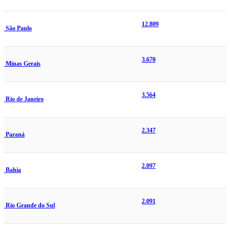
12.809
São Paulo
3.670
Minas Gerais
3.564
Rio de Janeiro
2.347
Paraná
2.097
Bahia
2.091
Rio Grande do Sul