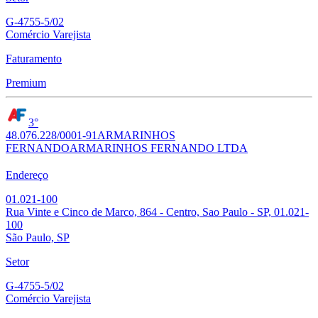
G-4755-5/02
Comércio Varejista
Faturamento
Premium
3°
48.076.228/0001-91
ARMARINHOS
FERNANDO
ARMARINHOS FERNANDO LTDA
Endereço
01.021-100
Rua Vinte e Cinco de Marco, 864 - Centro, Sao Paulo - SP, 01.021-
100
São Paulo, SP
Setor
G-4755-5/02
Comércio Varejista