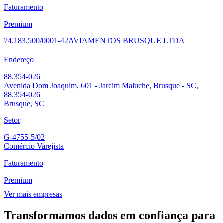
Faturamento
Premium
74.183.500/0001-42
AVIAMENTOS BRUSQUE LTDA
Endereço
88.354-026
Avenida Dom Joaquim, 601 - Jardim Maluche, Brusque - SC,
88.354-026
Brusque, SC
Setor
G-4755-5/02
Comércio Varejista
Faturamento
Premium
Ver mais empresas
Transformamos dados em confiança para