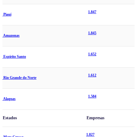
1.847
Piauí
1.845
Amazonas
1.652
Espírito Santo
1.612
Rio Grande do Norte
1.584
Alagoas
Estados
Empresas
1.027