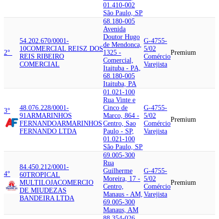
01.410-002
São Paulo, SP
68.180-005
Avenida
Doutor Hugo
54.202.670/0001-
G-4755-
de Mendonca,
10
COMERCIAL REIS
Z DOS
5/02
2°
1325 -
Premium
REIS RIBEIRO
Comércio
Comercial,
COMERCIAL
Varejista
Itaituba - PA,
68.180-005
Itaituba, PA
01.021-100
Rua Vinte e
48.076.228/0001-
Cinco de
G-4755-
3°
91
ARMARINHOS
Marco, 864 -
5/02
Premium
FERNANDO
ARMARINHOS
Centro, Sao
Comércio
FERNANDO LTDA
Paulo - SP,
Varejista
01.021-100
São Paulo, SP
69.005-300
Rua
84.450.212/0001-
Guilherme
G-4755-
4°
60
TROPICAL
Moreira, 17 -
5/02
MULTILOJA
COMERCIO
Premium
Centro,
Comércio
DE MIUDEZAS
Manaus - AM,
Varejista
BANDEIRA LTDA
69.005-300
Manaus, AM
88.354-026