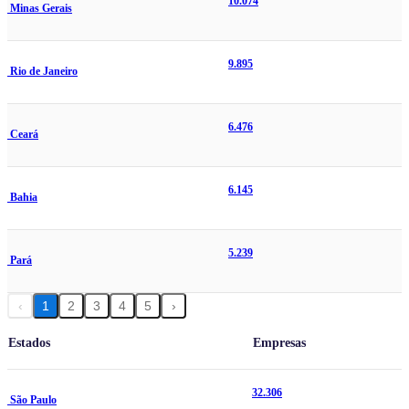
10.074
Minas Gerais
9.895
Rio de Janeiro
6.476
Ceará
6.145
Bahia
5.239
Pará
‹
1
2
3
4
5
›
Estados
Empresas
32.306
São Paulo