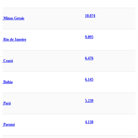
10.074
Minas Gerais
9.895
Rio de Janeiro
6.476
Ceará
6.145
Bahia
5.239
Pará
4.130
Paraná