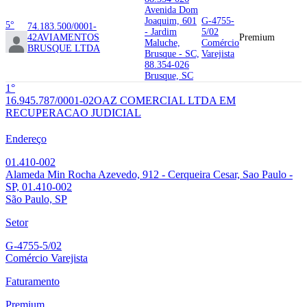
Avenida Dom
Joaquim, 601
G-4755-
5°
74.183.500/0001-
- Jardim
5/02
42
AVIAMENTOS
Premium
Maluche,
Comércio
BRUSQUE LTDA
Brusque - SC,
Varejista
88.354-026
Brusque, SC
1°
16.945.787/0001-02
OAZ COMERCIAL LTDA EM
RECUPERACAO JUDICIAL
Endereço
01.410-002
Alameda Min Rocha Azevedo, 912 - Cerqueira Cesar, Sao Paulo -
SP, 01.410-002
São Paulo, SP
Setor
G-4755-5/02
Comércio Varejista
Faturamento
Premium