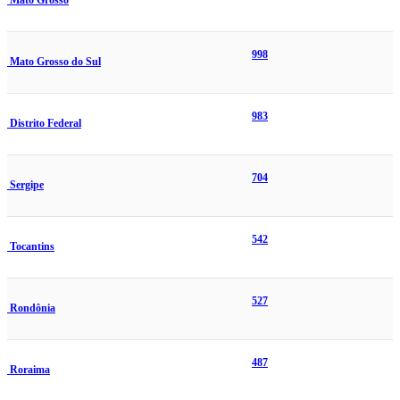
Mato Grosso
998
Mato Grosso do Sul
983
Distrito Federal
704
Sergipe
542
Tocantins
527
Rondônia
487
Roraima