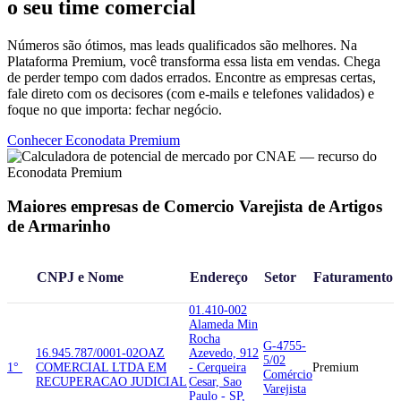
o seu time comercial
Números são ótimos, mas leads qualificados são melhores. Na
Plataforma Premium, você transforma essa lista em vendas. Chega
de perder tempo com dados errados. Encontre as empresas certas,
fale direto com os decisores (com e-mails e telefones validados) e
foque no que importa: fechar negócio.
Conhecer Econodata Premium
Maiores empresas de Comercio Varejista de Artigos
de Armarinho
CNPJ e Nome
Endereço
Setor
Faturamento
01.410-002
Alameda Min
Rocha
G-4755-
16.945.787/0001-02
OAZ
Azevedo, 912
5/02
1°
COMERCIAL LTDA EM
- Cerqueira
Premium
Comércio
RECUPERACAO JUDICIAL
Cesar, Sao
Varejista
Paulo - SP,