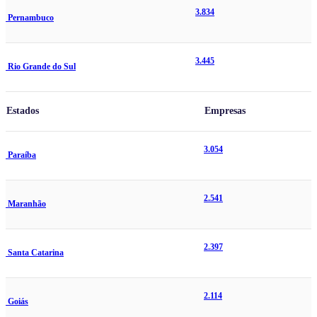
3.834
Pernambuco
3.445
Rio Grande do Sul
Estados
Empresas
3.054
Paraíba
2.541
Maranhão
2.397
Santa Catarina
2.114
Goiás