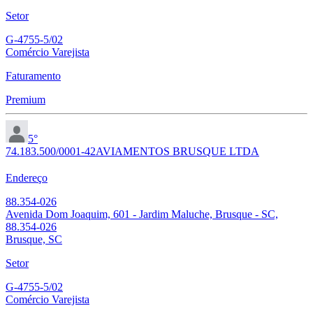
Setor
G-4755-5/02
Comércio Varejista
Faturamento
Premium
5°
74.183.500/0001-42
AVIAMENTOS BRUSQUE LTDA
Endereço
88.354-026
Avenida Dom Joaquim, 601 - Jardim Maluche, Brusque - SC,
88.354-026
Brusque, SC
Setor
G-4755-5/02
Comércio Varejista