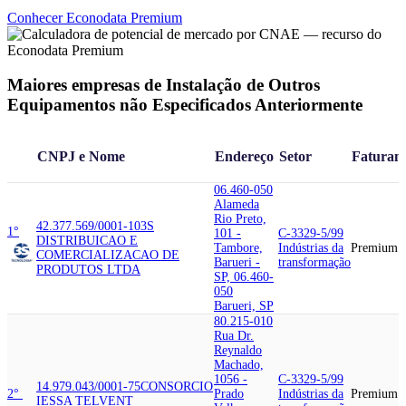
Conhecer Econodata Premium
Maiores empresas de Instalação de Outros
Equipamentos não Especificados Anteriormente
CNPJ e Nome
Endereço
Setor
Faturam
06.460-050
Alameda
Rio Preto,
42.377.569/0001-10
3S
1°
101 -
C-3329-5/99
DISTRIBUICAO E
Tambore,
Indústrias da
Premium
COMERCIALIZACAO DE
Barueri -
transformação
PRODUTOS LTDA
SP, 06.460-
050
Barueri, SP
80.215-010
Rua Dr.
Reynaldo
Machado,
1056 -
C-3329-5/99
14.979.043/0001-75
CONSORCIO
2°
Prado
Indústrias da
Premium
IESSA TELVENT