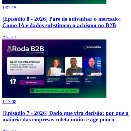
1:03:15
[Episódio 8 - 2026] Pare de adivinhar o mercado:
Como IA e dados substituem o achismo no B2B
Assistir
1:13:08
[Episódio 7 - 2026] Dado que vira decisão: por que a
maioria das empresas coleta muito e age pouco
Assistir