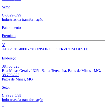
Setor
C-3329-5/99
Indústrias da transformação
Faturamento
Premium
3°
49.064.301/0001-78
CONSORCIO SERVCOM OESTE
Endereço
38.700-323
Rua Minas Gerais, 1325 - Santa Terezinha, Patos de Minas - MG,
38.700-323
Patos de Minas, MG
Setor
C-3329-5/99
Indústrias da transformação