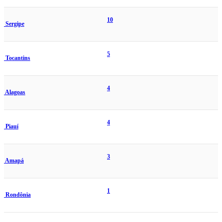
10
Sergipe
5
Tocantins
4
Alagoas
4
Piauí
3
Amapá
1
Rondônia