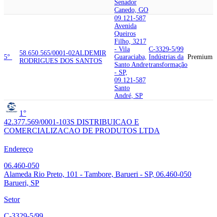
Senador
Canedo, GO
09.121-587
Avenida
Queiros
Filho, 3217
- Vila
C-3329-5/99
58.650.565/0001-02
ALDEMIR
5°
Guaraciaba,
Indústrias da
Premium
RODRIGUES DOS SANTOS
Santo Andre
transformação
- SP,
09.121-587
Santo
André, SP
1°
42.377.569/0001-10
3S DISTRIBUICAO E
COMERCIALIZACAO DE PRODUTOS LTDA
Endereço
06.460-050
Alameda Rio Preto, 101 - Tambore, Barueri - SP, 06.460-050
Barueri, SP
Setor
C-3329-5/99