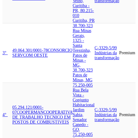
Velho,
transformação
Curitiba -
PR, 80.215-
010
Curitiba, PR
38.700-323
Rua Minas
Gerais,
1325 -
Santa
C-3329-5/99
49.064.301/0001-78
CONSORCIO
Terezinha,
3°
Indústrias da
Premium
SERVCOM OESTE
Patos de
transformação
Minas -
MG,
38.700-323
Patos de
Minas, MG
75.250-005
Rua Bela
Vista -
Conjunto
Habitacional
05.294.121/0001-
Jardim
C-3329-5/99
07
COOPERMAN
COOPERATIVA
4°
Sabia,
Indústrias da
Premium
DE TRABALHO TECNICO EM
Senador
transformação
POSTOS DE COMBUSTIVEIS
Canedo -
GO,
75.250-005