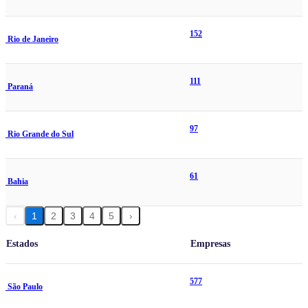
152
Rio de Janeiro
111
Paraná
97
Rio Grande do Sul
61
Bahia
‹
1
2
3
4
5
›
Estados
Empresas
577
São Paulo