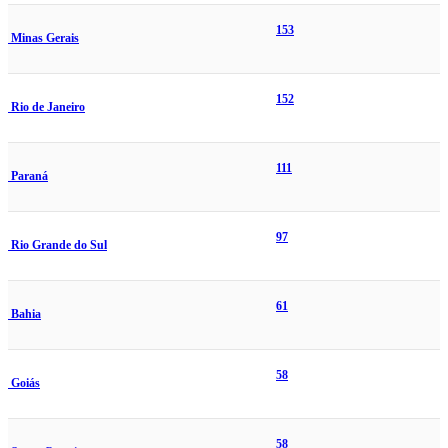
153
Minas Gerais
152
Rio de Janeiro
111
Paraná
97
Rio Grande do Sul
61
Bahia
58
Goiás
58