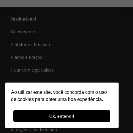
Institucional
Quem somos
Plataforma Premium
Planos e Preços
Falar com especialista
Conteúdos
Ao utilizar este site, você concorda com o uso
de cookies para obter uma boa experiência.
Materiais Gratuitos
Ok, entendi!
Geração de Leads
Inteligência de Mercado