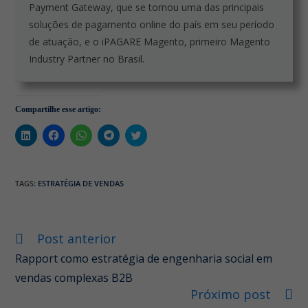
Payment Gateway, que se tornou uma das principais
soluções de pagamento online do país em seu período
de atuação, e o iPAGARE Magento, primeiro Magento
Industry Partner no Brasil.
Compartilhe esse artigo:
C
C
C
C
C
l
l
l
l
l
i
i
i
i
i
q
q
q
q
q
u
u
u
u
u
e
e
e
e
e
TAGS
:
ESTRATÉGIA DE VENDAS
p
p
p
p
p
a
a
a
a
a
r
r
r
r
r
a
a
a
a
a
c
c
c
c
c
o
o
o
o
o
Post anterior
Leia
m
m
m
m
m
p
p
p
p
p
mais
Rapport como estratégia de engenharia social em
a
a
a
a
a
artigos
r
r
r
r
r
vendas complexas B2B
t
t
t
t
t
i
i
i
i
i
Próximo post
l
l
l
l
l
h
h
h
h
h