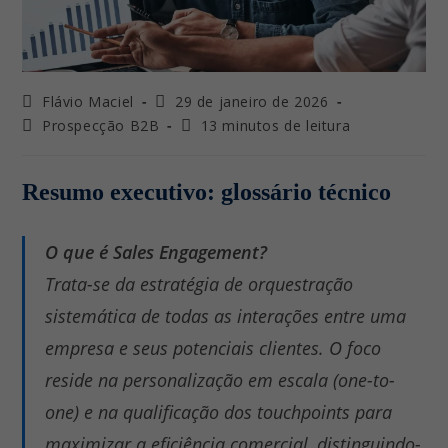
Autor
Última
Flávio Maciel
29 de janeiro de 2026
do
modificação
Categoria
Tempo
Prospecção B2B
13 minutos de leitura
post:
do
do
de
post:
post:
leitura:
Resumo executivo: glossário técnico
O que é Sales Engagement?
Trata-se da estratégia de orquestração
sistemática de todas as interações entre uma
empresa e seus potenciais clientes. O foco
reside na personalização em escala (
one-to-
one
) e na qualificação dos
touchpoints
para
maximizar a eficiência comercial, distinguindo-