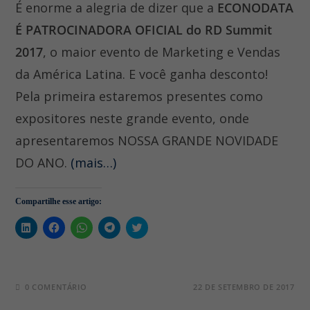
É enorme a alegria de dizer que a
ECONODATA
É PATROCINADORA OFICIAL do RD Summit
2017
, o maior evento de Marketing e Vendas
da América Latina. E você ganha desconto!
Pela primeira estaremos presentes como
expositores neste grande evento, onde
apresentaremos NOSSA GRANDE NOVIDADE
DO ANO.
(mais…)
Compartilhe esse artigo:
C
C
C
C
C
l
l
l
l
l
i
i
i
i
i
q
q
q
q
q
u
u
u
u
u
e
e
e
e
e
p
p
p
p
p
0 COMENTÁRIO
22 DE SETEMBRO DE 2017
a
a
a
a
a
r
r
r
r
r
a
a
a
a
a