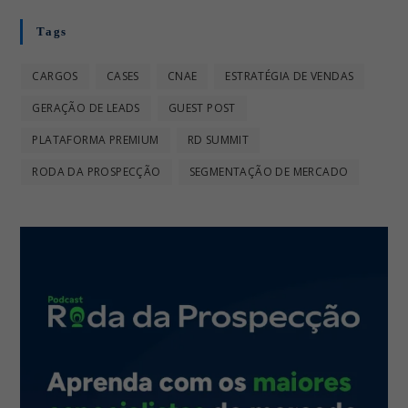
a
a
a
a
n
n
n
n
n
e
e
e
e
e
l
Tags
l
l
l
l
a
a
a
a
a
)
)
)
)
)
CARGOS
CASES
CNAE
ESTRATÉGIA DE VENDAS
GERAÇÃO DE LEADS
GUEST POST
PLATAFORMA PREMIUM
RD SUMMIT
RODA DA PROSPECÇÃO
SEGMENTAÇÃO DE MERCADO