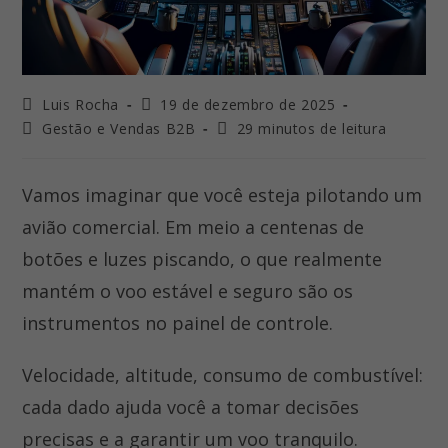
Autor
Última
Luis Rocha
19 de dezembro de 2025
do
modificação
Categoria
Tempo
Gestão e Vendas B2B
29 minutos de leitura
post:
do
do
de
post:
post:
leitura:
Vamos imaginar que você esteja pilotando um
avião comercial. Em meio a centenas de
botões e luzes piscando, o que realmente
mantém o voo estável e seguro são os
instrumentos no painel de controle.
Velocidade, altitude, consumo de combustível:
cada dado ajuda você a tomar decisões
precisas e a garantir um voo tranquilo.