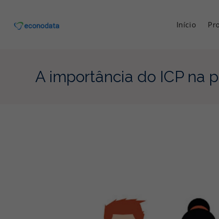
Ir
para
Início
Pr
o
conteúdo
A importância do ICP na 