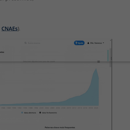
s
CNAEs
).