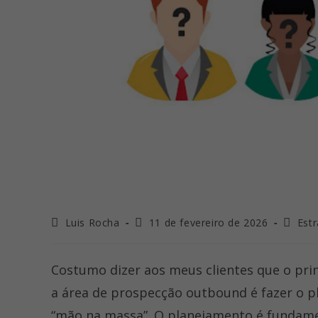
Autor
Última
Catego
Luis Rocha
11 de fevereiro de 2026
Est
do
modificação
do
post:
do
post:
post:
Costumo dizer aos meus clientes que o prin
a área de prospecção outbound é fazer o pl
“mão na massa”. O planejamento é fundamen