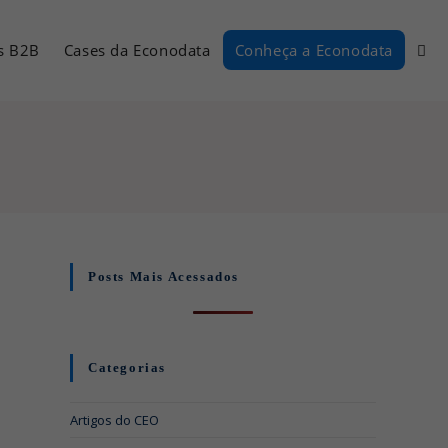
Alter
s B2B
Cases da Econodata
Conheça a Econodata
pesq
do
site
Posts Mais Acessados
Categorias
Artigos do CEO