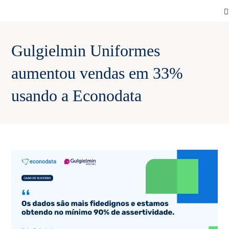
Ir
para
o
conteúdo
Gulgielmin Uniformes
aumentou vendas em 33%
usando a Econodata