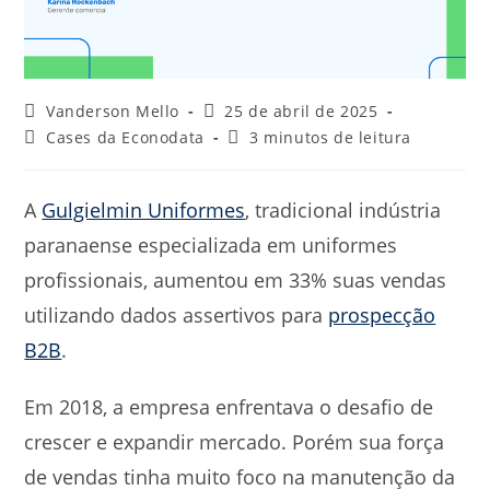
Autor
Última
Vanderson Mello
25 de abril de 2025
do
modificação
Categoria
Tempo
Cases da Econodata
3 minutos de leitura
post:
do
do
de
post:
post:
leitura:
A
Gulgielmin Uniformes
, tradicional indústria
paranaense especializada em uniformes
profissionais, aumentou em 33% suas vendas
utilizando dados assertivos para
prospecção
B2B
.
Em 2018, a empresa enfrentava o desafio de
crescer e expandir mercado. Porém sua força
de vendas tinha muito foco na manutenção da