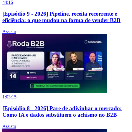
44:16
[Episódio 9 - 2026] Pipeline, receita recorrente e
eficiência: o que mudou na forma de vender B2B
Assistir
1:03:15
[Episódio 8 - 2026] Pare de adivinhar o mercado:
Como IA e dados substituem o achismo no B2B
Assistir