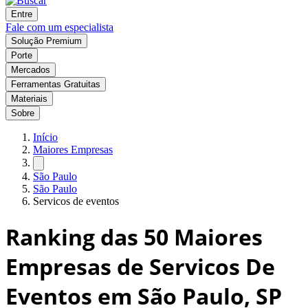
Entre
Fale com um especialista
Solução Premium
Porte
Mercados
Ferramentas Gratuitas
Materiais
Sobre
Início
Maiores Empresas
São Paulo
São Paulo
Servicos de eventos
Ranking das
50
Maiores
Empresas de Servicos De
Eventos em São Paulo, SP