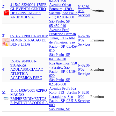
02.001-900
41.542.832/0001-17
SPE
Avenida Olavo
2°
N-8230-
GL EVENTS CENTRO
Fontoura, 1209 -
0/02
Premium
DE CONVENCOES
Santana, Sao Paulo
Serviços
ANHEMBI S.A.
- SP, 02.001-900
São Paulo, SP
05.459-010
Avenida Prof
Frederico Herman
3°
05.377.219/0001-28
DDM
N-8230-
Junior, 199 - Alto
ADMINISTRACAO DE
0/02
Premium
de Pinheiros, Sao
BENS LTDA
Serviços
Paulo - SP, 05.459-
010
São Paulo, SP
04.104-020
55.482.284/0001-
Rua Apeninos, 950
91
GARRA
N-8230-
- Paraiso, Sao
4°
AZUL
ASSOCIACAO
0/02
Premium
Paulo - SP, 04.104-
ATLETICA
Serviços
020
ACADEMICA ESEG
São Paulo, SP
02.518-000
Avenida Profa Ida
11.504.039/0001-62
PRO
5°
Kolb, 513 - Jardim
N-8230-
MAGNO
Laranjeiras, Sao
0/02
Premium
EMPREENDIMENTOS
Paulo - SP, 02.518-
Serviços
E PARTICIPACOES S.A.
000
São Paulo, SP