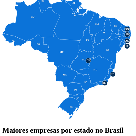
RR
AP
PA
AM
MA
CE
RN
PI
PB
PE
TO
AL
AC
RO
SE
BA
MT
GO
DF
MG
ES
MS
SP
RJ
PR
SC
RS
Maiores empresas por estado no Brasil