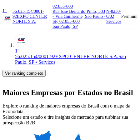
02.055-000
1°
56.025.154/0001-
Rua Jose Bernardo Pinto, 333
N-8230-
92
EXPO CENTER
- Vila Guilherme, Sao Paulo -
0/02
Premium
NORTE S.A.
SP, 02.055-000
Serviços
São Paulo, SP
1°
56.025.154/0001-92
EXPO CENTER NORTE S.A.
São
Paulo, SP • Serviços
Ver ranking completo
Maiores Empresas por Estados no Brasil
Explore o ranking de maiores empresas do Brasil com o mapa da
Econodata.
Selecione um estado e tire insights de mercado para turbinar sua
prospecção B2B.