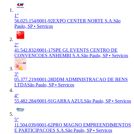
1°
56.025.154/0001-92
EXPO CENTER NORTE S.A.
São
Paulo, SP • Serviços
2°
41.542.832/0001-17
SPE GL EVENTS CENTRO DE
CONVENCOES ANHEMBI S.A.
São Paulo, SP • Serviços
3°
05.377.219/0001-28
DDM ADMINISTRACAO DE BENS
LTDA
São Paulo, SP • Serviços
4°
55.482.284/0001-91
GARRA AZUL
São Paulo, SP • Serviços
5°
11.504.039/0001-62
PRO MAGNO EMPREENDIMENTOS
E PARTICIPACOES S.A.
São Paulo, SP • Serviços