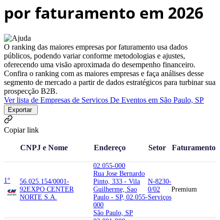
por faturamento em 2026
O ranking das maiores empresas por faturamento usa dados
públicos, podendo variar conforme metodologias e ajustes,
oferecendo uma visão aproximada do desempenho financeiro.
Confira o ranking com as maiores empresas e faça análises desse
segmento de mercado a partir de dados estratégicos para turbinar sua
prospecção B2B.
Ver lista de Empresas de Servicos De Eventos em São Paulo, SP
Exportar
Copiar link
CNPJ e Nome
Endereço
Setor
Faturamento
02.055-000
Rua Jose Bernardo
1°
56.025.154/0001-
Pinto, 333 - Vila
N-8230-
92
EXPO CENTER
Guilherme, Sao
0/02
Premium
NORTE S.A.
Paulo - SP, 02.055-
Serviços
000
São Paulo, SP