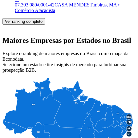
07.393.089/0001-42
CASA MENDES
Timbiras, MA •
Comércio Atacadista
Ver ranking completo
Maiores Empresas por Estados no Brasil
Explore o ranking de maiores empresas do Brasil com o mapa da
Econodata.
Selecione um estado e tire insights de mercado para turbinar sua
prospecção B2B.
RR
AP
PA
AM
MA
CE
RN
PI
PB
PE
TO
AL
AC
RO
SE