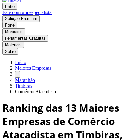
Entre
Fale com um especialista
Solução Premium
Porte
Mercados
Ferramentas Gratuitas
Materiais
Sobre
Início
Maiores Empresas
Maranhão
Timbiras
Comércio Atacadista
Ranking das
13
Maiores
Empresas de Comércio
Atacadista em Timbiras,