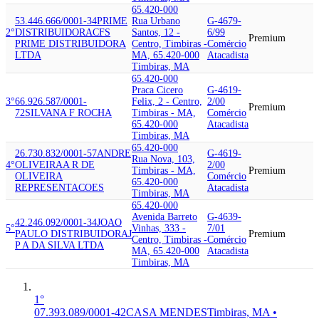
65.420-000
53.446.666/0001-34
PRIME
Rua Urbano
G-4679-
2°
DISTRIBUIDORA
CFS
Santos, 12 -
6/99
Premium
PRIME DISTRIBUIDORA
Centro, Timbiras -
Comércio
LTDA
MA, 65.420-000
Atacadista
Timbiras, MA
65.420-000
Praca Cicero
G-4619-
3°
66.926.587/0001-
Felix, 2 - Centro,
2/00
Premium
72
SILVANA F ROCHA
Timbiras - MA,
Comércio
65.420-000
Atacadista
Timbiras, MA
65.420-000
26.730.832/0001-57
ANDRE
G-4619-
Rua Nova, 103,
4°
OLIVEIRA
A R DE
2/00
Timbiras - MA,
Premium
OLIVEIRA
Comércio
65.420-000
REPRESENTACOES
Atacadista
Timbiras, MA
65.420-000
Avenida Barreto
G-4639-
42.246.092/0001-34
JOAO
5°
Vinhas, 333 -
7/01
PAULO DISTRIBUIDORA
J
Premium
Centro, Timbiras -
Comércio
P A DA SILVA LTDA
MA, 65.420-000
Atacadista
Timbiras, MA
1°
07.393.089/0001-42
CASA MENDES
Timbiras, MA •