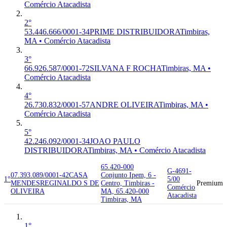
Comércio Atacadista
2°
53.446.666/0001-34
PRIME DISTRIBUIDORA
Timbiras,
MA • Comércio Atacadista
3°
66.926.587/0001-72
SILVANA F ROCHA
Timbiras, MA •
Comércio Atacadista
4°
26.730.832/0001-57
ANDRE OLIVEIRA
Timbiras, MA •
Comércio Atacadista
5°
42.246.092/0001-34
JOAO PAULO
DISTRIBUIDORA
Timbiras, MA • Comércio Atacadista
65.420-000
G-4691-
07.393.089/0001-42
CASA
Conjunto Ipem, 6 -
1°
5/00
MENDES
REGINALDO S DE
Centro, Timbiras -
Premium
Comércio
OLIVEIRA
MA, 65.420-000
Atacadista
Timbiras, MA
1°