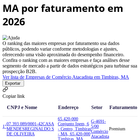
MA por faturamento em
2026
O ranking das maiores empresas por faturamento usa dados
públicos, podendo variar conforme metodologias e ajustes,
oferecendo uma visão aproximada do desempenho financeiro.
Confira o ranking com as maiores empresas e faça análises desse
segmento de mercado a partir de dados estratégicos para turbinar sua
prospecção B2B.
Ver lista de Empresas de Comércio Atacadista em Timbiras, MA
Exportar
Copiar link
CNPJ e Nome
Endereço
Setor
Faturamento
65.420-000
G-4691-
07.393.089/0001-42
CASA
Conjunto Ipem, 6
1°
5/00
MENDES
REGINALDO S
- Centro, Timbiras
Premium
Comércio
DE OLIVEIRA
- MA, 65.420-000
Atacadista
Timbiras, MA