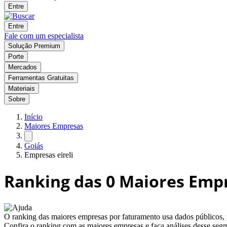
Entre
Entre
Fale com um especialista
Solução Premium
Porte
Mercados
Ferramentas Gratuitas
Materiais
Sobre
Início
Maiores Empresas
Goiás
Empresas eireli
Ranking das
0
Maiores Empr
O ranking das maiores empresas por faturamento usa dados públicos,
Confira o ranking com as maiores empresas e faça análises desse segm