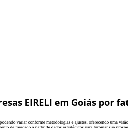
esas EIRELI em Goiás por f
 podendo variar conforme metodologias e ajustes, oferecendo uma vis
ento de mercado a partir de dados estratégicos para turbinar sua pros