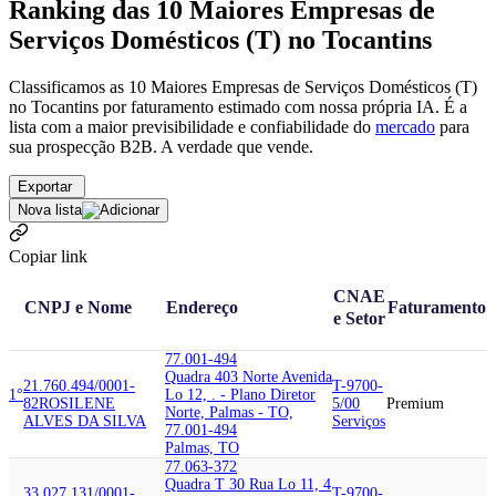
Ranking das 10 Maiores Empresas de
Serviços Domésticos (T) no Tocantins
Classificamos as 10 Maiores Empresas de Serviços Domésticos (T)
no Tocantins por faturamento estimado com nossa própria IA. É a
lista com a maior previsibilidade e confiabilidade
do
mercado
para
sua prospecção B2B. A verdade que vende.
Exportar
Nova lista
Copiar link
CNAE
CNPJ e Nome
Endereço
Faturamento
e Setor
77.001-494
Quadra 403 Norte Avenida
21.760.494/0001-
T-9700-
1°
Lo 12, . - Plano Diretor
82
ROSILENE
5/00
Premium
Norte, Palmas - TO,
ALVES DA SILVA
Serviços
77.001-494
Palmas, TO
77.063-372
Quadra T 30 Rua Lo 11, 4
33.027.131/0001-
T-9700-