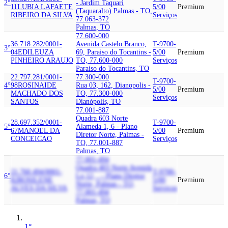
2°
- Jardim Taquari
11
LUBIA LAFAETE
5/00
Premium
(Taquaralto) Palmas - TO,
RIBEIRO DA SILVA
Serviços
77.063-372
Palmas, TO
77.600-000
36.718.282/0001-
Avenida Castelo Branco,
T-9700-
3°
04
EDILEUZA
69, Paraiso do Tocantins -
5/00
Premium
PINHEIRO ARAUJO
TO, 77.600-000
Serviços
Paraíso do Tocantins, TO
22.797.281/0001-
77.300-000
T-9700-
4°
98
ROSINAIDE
Rua 03, 162, Dianopolis -
5/00
Premium
MACHADO DOS
TO, 77.300-000
Serviços
SANTOS
Dianópolis, TO
77.001-887
Quadra 603 Norte
28.697.352/0001-
T-9700-
5°
Alameda 1, 6 - Plano
67
MANOEL DA
5/00
Premium
Diretor Norte, Palmas -
CONCEICAO
Serviços
TO, 77.001-887
Palmas, TO
77.001-494
Quadra 403 Norte Avenida
21.760.494/0001-
T-9700-
6°
Lo 12, . - Plano Diretor
82
ROSILENE
5/00
Premium
Norte, Palmas - TO,
ALVES DA SILVA
Serviços
77.001-494
Palmas, TO
1°