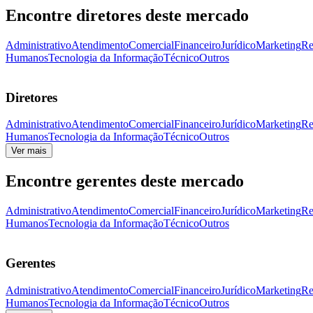
Encontre diretores deste mercado
Administrativo
Atendimento
Comercial
Financeiro
Jurídico
Marketing
Re
Humanos
Tecnologia da Informação
Técnico
Outros
Diretores
Administrativo
Atendimento
Comercial
Financeiro
Jurídico
Marketing
Re
Humanos
Tecnologia da Informação
Técnico
Outros
Ver mais
Encontre gerentes deste mercado
Administrativo
Atendimento
Comercial
Financeiro
Jurídico
Marketing
Re
Humanos
Tecnologia da Informação
Técnico
Outros
Gerentes
Administrativo
Atendimento
Comercial
Financeiro
Jurídico
Marketing
Re
Humanos
Tecnologia da Informação
Técnico
Outros