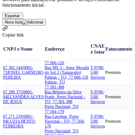
funcionamento inicial.
Exportar
Nova lista
Copiar link
CNAE
CNPJ e Nome
Endereço
Faturamento
e Setor
77.066-126
67.302.144/0001-
Rua MS 3 - Setor Morada
T-9700-
73
JOSIEL CARNEIRO
do Sol 2 (Taquaralto)
5/00
Premium
PEREIRA
Palmas - TO, 77.066-126
Serviços
Palmas, TO
77.501-388
67.289.375/0001-
Rua Belmiro da Silva
T-9700-
94
ELYANDRA ALVES
Prado, Porto Nacional -
5/00
Premium
DE JESUS
TO, 77.501-388
Serviços
Porto Nacional, TO
77.504-170
67.271.219/0001-
Rua Carolina, Porto
T-9700-
04
LUZIA BENTO
Nacional - TO, 77.504-
5/00
Premium
FERREIRA
170
Serviços
Porto Nacional, TO