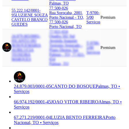
Palmas, TO
77.500-026
55.222.142/0001-
Rua Sorocaba, 2001,
T-9700-
95
LUZIENE SOUZA
Porto Nacional - TO,
5/00
Premium
CASTELO BRANCO
77.500-026
Serviços
GUEDES
Porto Nacional, TO
77.021-654
24.879.003/0001-
Quadra 502 Sul
05
CANTO DO
Avenida Joaquim
T-9700-
BOSQUE
MARIA
Teotonio Segurado -
5/00
Premium
AURILUCIA
Plano Diretor Sul,
Serviços
TEIXEIRA
Palmas - TO, 77.021-
MARQUES
654
Palmas, TO
24.879.003/0001-05
CANTO DO BOSQUE
Palmas, TO •
Serviços
66.974.192/0001-45
JOAO VITOR RIBEIRO
Almas, TO •
Serviços
67.271.219/0001-04
LUZIA BENTO FERREIRA
Porto
Nacional, TO • Serviços