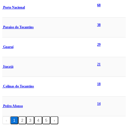
68
Porto Nacional
38
Paraíso do Tocantins
29
Guaraí
21
Itacajá
18
Colinas do Tocantins
14
Pedro Afonso
‹
1
2
3
4
5
›