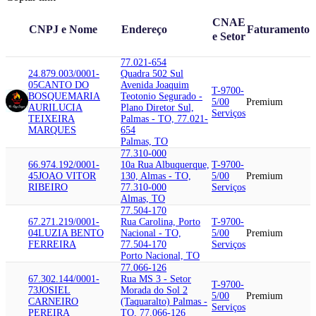
CNAE
CNPJ e Nome
Endereço
Faturamento
e Setor
77.021-654
24.879.003/0001-
Quadra 502 Sul
05
CANTO DO
Avenida Joaquim
T-9700-
BOSQUE
MARIA
Teotonio Segurado -
5/00
Premium
AURILUCIA
Plano Diretor Sul,
Serviços
TEIXEIRA
Palmas - TO, 77.021-
MARQUES
654
Palmas, TO
77.310-000
66.974.192/0001-
10a Rua Albuquerque,
T-9700-
45
JOAO VITOR
130, Almas - TO,
5/00
Premium
RIBEIRO
77.310-000
Serviços
Almas, TO
77.504-170
67.271.219/0001-
Rua Carolina, Porto
T-9700-
04
LUZIA BENTO
Nacional - TO,
5/00
Premium
FERREIRA
77.504-170
Serviços
Porto Nacional, TO
77.066-126
67.302.144/0001-
Rua MS 3 - Setor
T-9700-
73
JOSIEL
Morada do Sol 2
5/00
Premium
CARNEIRO
(Taquaralto) Palmas -
Serviços
PEREIRA
TO, 77.066-126