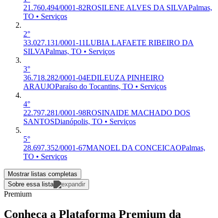
21.760.494/0001-82
ROSILENE ALVES DA SILVA
Palmas,
TO • Serviços
2°
33.027.131/0001-11
LUBIA LAFAETE RIBEIRO DA
SILVA
Palmas, TO • Serviços
3°
36.718.282/0001-04
EDILEUZA PINHEIRO
ARAUJO
Paraíso do Tocantins, TO • Serviços
4°
22.797.281/0001-98
ROSINAIDE MACHADO DOS
SANTOS
Dianópolis, TO • Serviços
5°
28.697.352/0001-67
MANOEL DA CONCEICAO
Palmas,
TO • Serviços
Mostrar listas completas
Sobre essa lista
Premium
Conheça a Plataforma Premium da