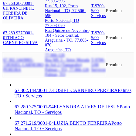
77.506-596
67.268.286/0001-
Rua 15, 102, Porto
T-9700-
61
FRANCINETE
Nacional - TO, 77.506-
5/00
Premium
PEREIRA DE
596
Serviços
OLIVEIRA
Porto Nacional, TO
77.803-070
Rua Quinze de Novembro,
67.280.927/0001-
T-9700-
104 - Setor Central,
01
THIAGO
5/00
Premium
Araguaina - TO, 77.803-
CARNEIRO SILVA
Serviços
070
Araguaína, TO
77.066-126
67.302.144/0001-
Rua MS 3 - Setor Morada
T-9700-
73
JOSIEL CARNEIRO
do Sol 2 (Taquaralto)
5/00
Premium
PEREIRA
Palmas - TO, 77.066-126
Serviços
Palmas, TO
67.302.144/0001-73
JOSIEL CARNEIRO PEREIRA
Palmas,
TO • Serviços
67.289.375/0001-94
ELYANDRA ALVES DE JESUS
Porto
Nacional, TO • Serviços
67.271.219/0001-04
LUZIA BENTO FERREIRA
Porto
Nacional, TO • Serviços