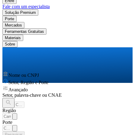
Entre
Fale com um especialista
Solução Premium
Porte
Mercados
Ferramentas Gratuitas
Materiais
Sobre
Nome ou CNPJ
Setor, Região e Porte
Avançado
Setor, palavra-chave ou CNAE
Região
Porte
Pesquisar