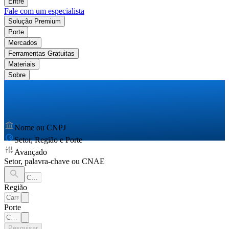
Entre
Fale com um especialista
Solução Premium
Porte
Mercados
Ferramentas Gratuitas
Materiais
Sobre
Nome ou CNPJ
Setor, Região e Porte
Avançado
Setor, palavra-chave ou CNAE
Região
Porte
Pesquisar