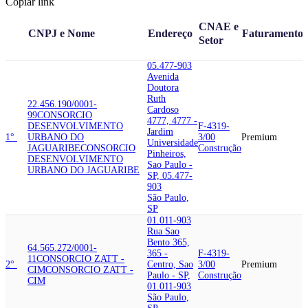
Copiar link
CNAE e
CNPJ e Nome
Endereço
Faturamento
Setor
05.477-903
Avenida
Doutora
Ruth
22.456.190/0001-
Cardoso
99
CONSORCIO
4777, 4777 -
DESENVOLVIMENTO
F-4319-
Jardim
1°
URBANO DO
3/00
Premium
Universidade
JAGUARIBE
CONSORCIO
Construção
Pinheiros,
DESENVOLVIMENTO
Sao Paulo -
URBANO DO JAGUARIBE
SP, 05.477-
903
São Paulo,
SP
01.011-903
Rua Sao
Bento 365,
64.565.272/0001-
365 -
F-4319-
11
CONSORCIO ZATT -
2°
Centro, Sao
3/00
Premium
CIM
CONSORCIO ZATT -
Paulo - SP,
Construção
CIM
01.011-903
São Paulo,