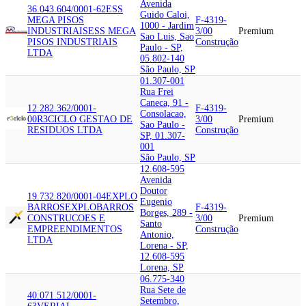
Avenida
36.043.604/0001-62
ESS
Guido Caloi,
MEGA PISOS
F-4319-
1000 - Jardim
INDUSTRIAIS
ESS MEGA
3/00
Premium
Sao Luis, Sao
PISOS INDUSTRIAIS
Construção
Paulo - SP,
LTDA
05.802-140
São Paulo, SP
01.307-001
Rua Frei
Caneca, 91 -
12.282.362/0001-
F-4319-
Consolacao,
00
R3CICLO GESTAO DE
3/00
Premium
Sao Paulo -
RESIDUOS LTDA
Construção
SP, 01.307-
001
São Paulo, SP
12.608-595
Avenida
Doutor
19.732.820/0001-04
EXPLO
Eugenio
BARROS
EXPLOBARROS
F-4319-
Borges, 289 -
CONSTRUCOES E
3/00
Premium
Santo
EMPREENDIMENTOS
Construção
Antonio,
LTDA
Lorena - SP,
12.608-595
Lorena, SP
06.775-340
Rua Sete de
40.071.512/0001-
Setembro,