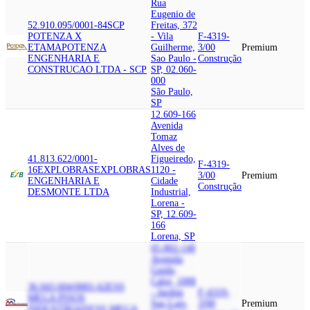
Rua
Eugenio de
52.910.095/0001-84
SCP
Freitas, 372
POTENZA X
- Vila
F-4319-
ETAMA
POTENZA
Guilherme,
3/00
Premium
ENGENHARIA E
Sao Paulo -
Construção
CONSTRUCAO LTDA - SCP
SP, 02.060-
000
São Paulo,
SP
12.609-166
Avenida
Tomaz
Alves de
41.813.622/0001-
Figueiredo,
F-4319-
16
EXPLOBRAS
EXPLOBRAS
1120 -
3/00
Premium
ENGENHARIA E
Cidade
Construção
DESMONTE LTDA
Industrial,
Lorena -
SP, 12.609-
166
Lorena, SP
05.802-140
Avenida
Guido
Caloi, 1000
36.043.604/0001-62
ESS
- Jardim
F-4319-
MEGA PISOS
Sao Luis,
3/00
Premium
INDUSTRIAIS
ESS MEGA