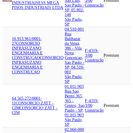
Sao Luis,
3/00
Premium
INDUSTRIAIS
ESS MEGA
Sao Paulo -
Construção
PISOS INDUSTRIAIS LTDA
SP, 05.802-
140
São Paulo,
SP
04.510-001
Rua
16.913.961/0001-
Balthazar
27
CONSORCIO
da Veiga,
INFRASUZANO
386 - Vila
F-4319-
ENGENHARIA E
Nova
3/00
Premium
CONSTRUCAO
CONSORCIO
Conceicao,
Construção
INFRASUZANO
Sao Paulo -
ENGENHARIA E
SP, 04.510-
CONSTRUCAO
001
São Paulo,
SP
01.011-903
Rua Sao
Bento 365,
64.565.272/0001-
365 -
F-4319-
11
CONSORCIO ZATT -
Centro, Sao
3/00
Premium
CIM
CONSORCIO ZATT -
Paulo - SP,
Construção
CIM
01.011-903
São Paulo,
SP
02.060-000