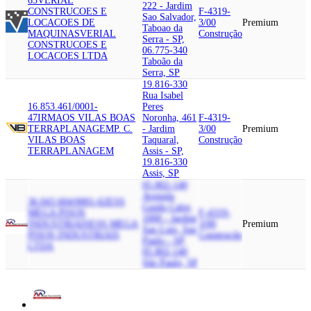
63
VERIAL
222 - Jardim
CONSTRUCOES E
F-4319-
Sao Salvador,
LOCACOES DE
3/00
Premium
Taboao da
MAQUINAS
VERIAL
Construção
Serra - SP,
CONSTRUCOES E
06.775-340
LOCACOES LTDA
Taboão da
Serra, SP
19.816-330
Rua Isabel
16.853.461/0001-
Peres
47
IRMAOS VILAS BOAS
Noronha, 461
F-4319-
TERRAPLANAGEM
P. C.
- Jardim
3/00
Premium
VILAS BOAS
Taquaral,
Construção
TERRAPLANAGEM
Assis - SP,
19.816-330
Assis, SP
05.802-140
Avenida
36.043.604/0001-62
ESS
Guido Caloi,
MEGA PISOS
F-4319-
1000 - Jardim
INDUSTRIAIS
ESS MEGA
3/00
Premium
Sao Luis, Sao
PISOS INDUSTRIAIS
Construção
Paulo - SP,
LTDA
05.802-140
São Paulo, SP