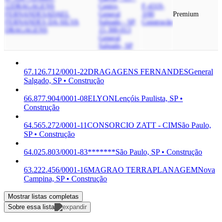
22
DRAGAGENS
Centro,
F-4319-
FERNANDES
ADAEL
General
3/00
Premium
FERNANDES DA SILVA
Salgado - SP,
Construção
DRAGAGENS
15.300-013
General
Salgado, SP
67.126.712/0001-22
DRAGAGENS FERNANDES
General
Salgado, SP • Construção
66.877.904/0001-08
ELYON
Lençóis Paulista, SP •
Construção
64.565.272/0001-11
CONSORCIO ZATT - CIM
São Paulo,
SP • Construção
64.025.803/0001-83
*******
São Paulo, SP • Construção
63.222.456/0001-16
MAGRAO TERRAPLANAGEM
Nova
Campina, SP • Construção
Mostrar listas completas
Sobre essa lista