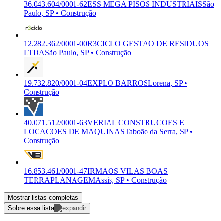
36.043.604/0001-62
ESS MEGA PISOS INDUSTRIAIS
São
Paulo, SP • Construção
12.282.362/0001-00
R3CICLO GESTAO DE RESIDUOS
LTDA
São Paulo, SP • Construção
19.732.820/0001-04
EXPLO BARROS
Lorena, SP •
Construção
40.071.512/0001-63
VERIAL CONSTRUCOES E
LOCACOES DE MAQUINAS
Taboão da Serra, SP •
Construção
16.853.461/0001-47
IRMAOS VILAS BOAS
TERRAPLANAGEM
Assis, SP • Construção
Mostrar listas completas
Sobre essa lista