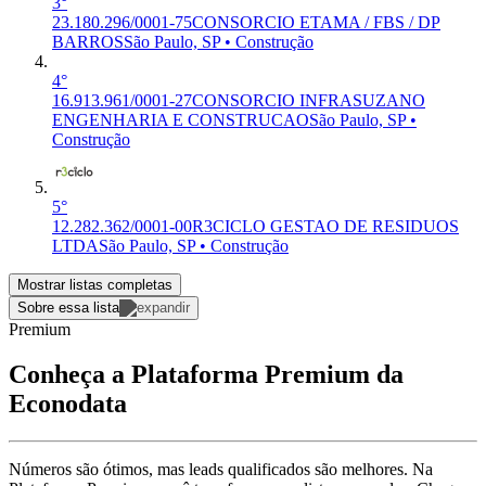
3°
23.180.296/0001-75
CONSORCIO ETAMA / FBS / DP
BARROS
São Paulo, SP • Construção
4°
16.913.961/0001-27
CONSORCIO INFRASUZANO
ENGENHARIA E CONSTRUCAO
São Paulo, SP •
Construção
5°
12.282.362/0001-00
R3CICLO GESTAO DE RESIDUOS
LTDA
São Paulo, SP • Construção
Mostrar listas completas
Sobre essa lista
Premium
Conheça a Plataforma Premium da
Econodata
Números são ótimos, mas leads qualificados são melhores. Na