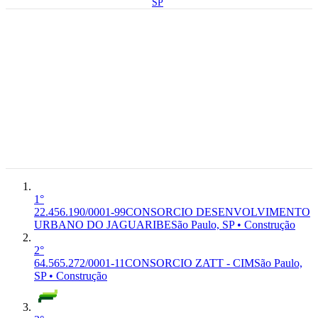
SP
05.477-903
Avenida
Doutora
Ruth
22.456.190/0001-
Cardoso
99
CONSORCIO
4777, 4777 -
DESENVOLVIMENTO
F-4319-
Jardim
6°
URBANO DO
3/00
Premium
Universidade
JAGUARIBE
CONSORCIO
Construção
Pinheiros,
DESENVOLVIMENTO
Sao Paulo -
URBANO DO JAGUARIBE
SP, 05.477-
903
São Paulo,
SP
1°
22.456.190/0001-99
CONSORCIO DESENVOLVIMENTO
URBANO DO JAGUARIBE
São Paulo, SP • Construção
2°
64.565.272/0001-11
CONSORCIO ZATT - CIM
São Paulo,
SP • Construção