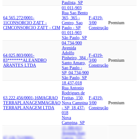
Paulista, SP
01.011-903
Rua Sao Bento
64.565.272/0001-
365, 365 -
F-4319-
11
CONSORCIO ZATT -
Centro, Sao
3/00
Premium
CIM
CONSORCIO ZATT - CIM
Paulo - SP,
Construção
01.011-903
São Paulo, SP
04.734-900
Avenida
Adolfo
64.025.803/0001-
F-4319-
Pinheiro, 384 -
83
*******
ALEANDRO
3/00
Premium
Santo Amaro,
ARANTES LTDA
Construção
Sao Paulo -
SP, 04.734-900
São Paulo, SP
18.437-018
Rua Antonio
Rodrigues de
63.222.456/0001-16
MAGRAO
Freitas, 150,
F-4319-
TERRAPLANAGEM
MAGRAO
Nova Campina
3/00
Premium
TERRAPLANAGEM LTDA
- SP, 18.437-
Construção
018
Nova
Campina, SP
15.300-013
Avenida Joao
67.126.712/0001-
Garcia, 725 -