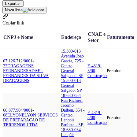
Exportar
Nova lista
Copiar link
CNAE e
CNPJ e Nome
Endereço
Faturamento
Setor
15.300-013
Avenida Joao
67.126.712/0001-
Garcia, 725 -
22
DRAGAGENS
Centro,
F-4319-
FERNANDES
ADAEL
General
3/00
Premium
FERNANDES DA SILVA
Salgado - SP,
Construção
DRAGAGENS
15.300-013
General
Salgado, SP
18.680-034
Rua Richieri
Jacomo
66.877.904/0001-
Dalben, 354 -
F-4319-
08
ELYON
ELYON SERVICOS
Centro,
3/00
Premium
DE PREPARACAO DE
Lencois
Construção
TERRENOS LTDA
Paulista - SP,
18.680-034
Lençóis