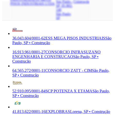
Sao Paulo -
Construção
PISOS INDUSTRIAIS LTDA
SP, 05.802-
140
São Paulo,
SP
36.043.604/0001-62
ESS MEGA PISOS INDUSTRIAIS
São
Paulo, SP • Construção
16.913.961/0001-27
CONSORCIO INFRASUZANO
ENGENHARIA E CONSTRUCAO
São Paulo, SP •
Construção
64.565.272/0001-11
CONSORCIO ZATT - CIM
São Paulo,
SP • Construção
52.910.095/0001-84
SCP POTENZA X ETAMA
São Paulo,
SP • Construção
41.813.622/0001-16
EXPLOBRAS
Lorena, SP • Construção