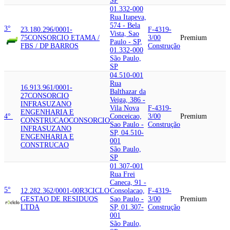
SP
01.332-000
Rua Itapeva,
574 - Bela
3°
23.180.296/0001-
F-4319-
Vista, Sao
75
CONSORCIO ETAMA /
3/00
Premium
Paulo - SP,
FBS / DP BARROS
Construção
01.332-000
São Paulo,
SP
04.510-001
Rua
16.913.961/0001-
Balthazar da
27
CONSORCIO
Veiga, 386 -
INFRASUZANO
Vila Nova
F-4319-
ENGENHARIA E
4°
Conceicao,
3/00
Premium
CONSTRUCAO
CONSORCIO
Sao Paulo -
Construção
INFRASUZANO
SP, 04.510-
ENGENHARIA E
001
CONSTRUCAO
São Paulo,
SP
01.307-001
Rua Frei
Caneca, 91 -
5°
12.282.362/0001-00
R3CICLO
Consolacao,
F-4319-
GESTAO DE RESIDUOS
Sao Paulo -
3/00
Premium
LTDA
SP, 01.307-
Construção
001
São Paulo,