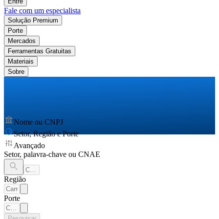
Entre
Fale com um especialista
Solução Premium
Porte
Mercados
Ferramentas Gratuitas
Materiais
Sobre
Nome ou CNPJ
Setor, Região e Porte
Avançado
Setor, palavra-chave ou CNAE
Região
Porte
Pesquisar