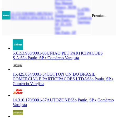
Rua Manoel
Velasco, 90/96
G-4789-
- Vila
53.153.938/0001-08
UNIAO
0/04
Hamburguesa,
Premium
PET PARTICIPACOES S.A.
Comércio
Sao Paulo -
Varejista
SP, 05.319-
010
São Paulo, SP
53.153.938/0001-08
UNIAO PET PARTICIPACOES
S.A.
São Paulo, SP • Comércio Varejista
15.425.654/0001-34
COTTON ON DO BRASIL
COMERCIAL E PARTICIPACOES LTDA
São Paulo, SP •
Comércio Varejista
14.310.170/0001-87
AUTOZONE
São Paulo, SP • Comércio
Varejista