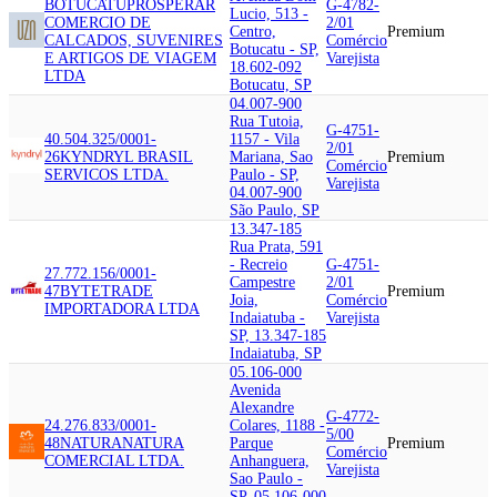
BOTUCATU
PROSPERAR
G-4782-
Lucio, 513 -
COMERCIO DE
2/01
Centro,
Premium
CALCADOS, SUVENIRES
Comércio
Botucatu - SP,
E ARTIGOS DE VIAGEM
Varejista
18.602-092
LTDA
Botucatu, SP
04.007-900
Rua Tutoia,
G-4751-
40.504.325/0001-
1157 - Vila
2/01
26
KYNDRYL BRASIL
Mariana, Sao
Premium
Comércio
SERVICOS LTDA.
Paulo - SP,
Varejista
04.007-900
São Paulo, SP
13.347-185
Rua Prata, 591
- Recreio
G-4751-
27.772.156/0001-
Campestre
2/01
47
BYTETRADE
Premium
Joia,
Comércio
IMPORTADORA LTDA
Indaiatuba -
Varejista
SP, 13.347-185
Indaiatuba, SP
05.106-000
Avenida
Alexandre
G-4772-
24.276.833/0001-
Colares, 1188 -
5/00
48
NATURA
NATURA
Parque
Premium
Comércio
COMERCIAL LTDA.
Anhanguera,
Varejista
Sao Paulo -
SP, 05.106-000