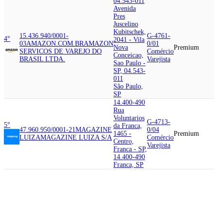
04.543-011
Avenida
Pres
Juscelino
Kubitschek,
15.436.940/0001-
G-4761-
4°
2041 - Vila
03
AMAZON.COM.BR
AMAZON
0/01
Nova
Premium
SERVICOS DE VAREJO DO
Comércio
Conceicao,
BRASIL LTDA.
Varejista
Sao Paulo -
SP, 04.543-
011
São Paulo,
SP
14.400-490
Rua
Voluntarios
G-4713-
5°
da Franca,
47.960.950/0001-21
MAGAZINE
0/04
1465 -
Premium
LUIZA
MAGAZINE LUIZA S/A
Comércio
Centro,
Varejista
Franca - SP,
14.400-490
Franca, SP
06.460-020
Avenida
Tucunare,
G-4711-
6°
45.543.915/0001-
125 -
3/01
81
CARREFOUR COMERCIO E
Tambore,
Premium
Comércio
INDUSTRIA LTDA
Barueri -
Varejista