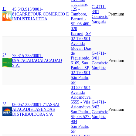
Tucunare,
G-4711-
1°
45.543.915/0001-
125 -
3/01
81
CARREFOUR COMERCIO E
Tambore,
Premium
Comércio
INDUSTRIA LTDA
Barueri -
Varejista
SP, 06.460-
020
Barueri, SP
02.170-901
Avenida
Movan Dias
de
G-4711-
2°
75.315.333/0001-
Figueiredo,
3/01
09
ATACADAO
ATACADAO
Premium
6169, Sao
Comércio
S.A.
Paulo - SP,
Varejista
02.170-901
São Paulo,
SP
03.527-904
Avenida
Aricanduva,
5555 - Vila
G-4711-
3°
06.057.223/0001-71
ASSAI
Aricanduva,
3/02
ATACADISTA
SENDAS
Premium
Sao Paulo -
Comércio
DISTRIBUIDORA S/A
SP, 03.527-
Varejista
904
São Paulo,
SP