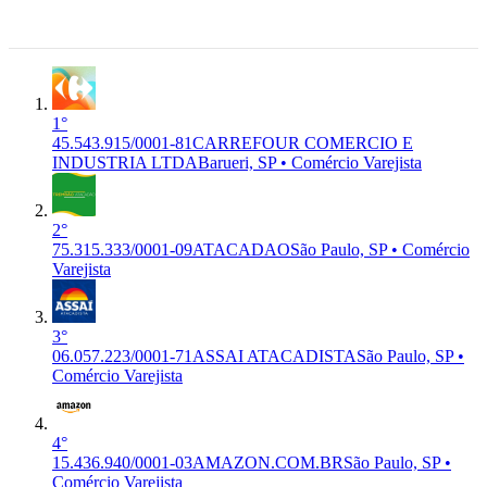
SP, 06.460-
020
Barueri, SP
1°
45.543.915/0001-81
CARREFOUR COMERCIO E
INDUSTRIA LTDA
Barueri, SP • Comércio Varejista
2°
75.315.333/0001-09
ATACADAO
São Paulo, SP • Comércio
Varejista
3°
06.057.223/0001-71
ASSAI ATACADISTA
São Paulo, SP •
Comércio Varejista
4°
15.436.940/0001-03
AMAZON.COM.BR
São Paulo, SP •
Comércio Varejista