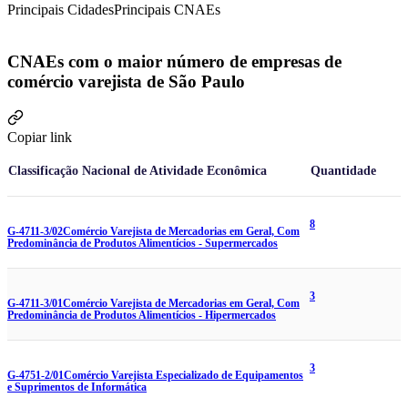
Principais Cidades
Principais CNAEs
CNAEs com o maior número de empresas de
comércio varejista de São Paulo
Copiar link
Classificação Nacional de Atividade Econômica
Quantidade
8
G-4711-3/02
Comércio Varejista de Mercadorias em Geral, Com
Predominância de Produtos Alimentícios - Supermercados
3
G-4711-3/01
Comércio Varejista de Mercadorias em Geral, Com
Predominância de Produtos Alimentícios - Hipermercados
3
G-4751-2/01
Comércio Varejista Especializado de Equipamentos
e Suprimentos de Informática