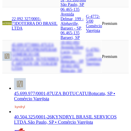
São Paulo, SP
06.465-135
Avenida
G-4772-
22.092.327/0001-
Delmar, 199 -
5/00
73
DOTERRA DO BRASIL
Alphaville,
Premium
Comércio
LTDA
Barueri - SP,
Varejista
06.465-135
Barueri, SP
18.602-092
45.699.977/0001-87
UZA
Avenida Dom
BOTUCATU
PROSPERAR
G-4782-
Lucio, 513 -
COMERCIO DE
2/01
Centro,
Premium
CALCADOS, SUVENIRES
Comércio
Botucatu - SP,
E ARTIGOS DE VIAGEM
Varejista
18.602-092
LTDA
Botucatu, SP
45.699.977/0001-87
UZA BOTUCATU
Botucatu, SP •
Comércio Varejista
40.504.325/0001-26
KYNDRYL BRASIL SERVICOS
LTDA.
São Paulo, SP • Comércio Varejista