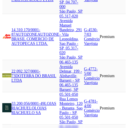
SP, 04.707-
000
São Paulo, SP
05.317-020
Avenida
Manuel
14.310.170/0001-
Bandeira, 291
G-4530-
87
AUTOZONE
AUTOZONE
- Vila
7/03
Premium
BRASIL COMERCIO DE
Leopoldina,
Comércio
AUTOPECAS LTDA.
Sao Paulo -
Varejista
SP, 05.317-
020
São Paulo, SP
06.465-135
Avenida
G-4772-
22.092.327/0001-
Delmar, 199 -
5/00
73
DOTERRA DO BRASIL
Alphaville,
Premium
Comércio
LTDA
Barueri - SP,
Varejista
06.465-135
Barueri, SP
05.501-050
Rua Lemos
G-4781-
33.200.056/0001-49
LOJAS
Monteiro, 120
4/00
RIACHUELO
LOJAS
- Butanta, Sao
Premium
Comércio
RIACHUELO SA
Paulo - SP,
Varejista
05.501-050
São Paulo, SP
05.319-010