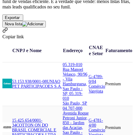
funil de vendas eficiente. É a verdade que vende: menos listas frias,
mais leads qualificados no seu funil.
Exportar
Nova lista
Copiar link
CNAE
CNPJ e Nome
Endereço
Faturamento
e Setor
05.319-010
Rua Manoel
Velasco, 90/96
G-4789-
- Vila
53.153.938/0001-08
UNIAO
0/04
Hamburguesa,
Premium
PET PARTICIPACOES S.A.
Comércio
Sao Paulo -
Varejista
SP, 05.319-
010
São Paulo, SP
04.707-000
Avenida Roque
Petroni Junior,
15.425.654/0001-
G-4781-
850 - Jardim
34
COTTON ON DO
4/00
das Acacias,
Premium
BRASIL COMERCIAL E
Comércio
Sao Paulo -
PARTICIPACOES LTDA
Varejista