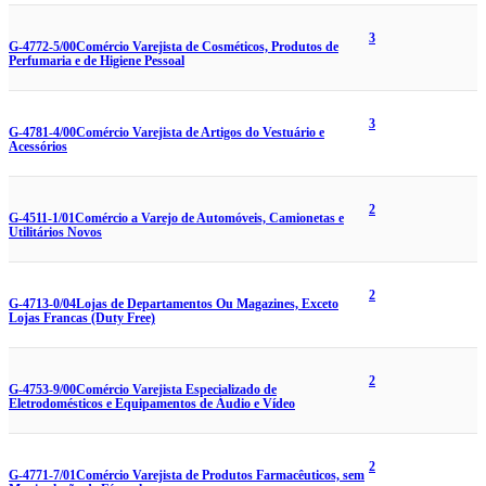
3
G-4772-5/00
Comércio Varejista de Cosméticos, Produtos de
Perfumaria e de Higiene Pessoal
3
G-4781-4/00
Comércio Varejista de Artigos do Vestuário e
Acessórios
2
G-4511-1/01
Comércio a Varejo de Automóveis, Camionetas e
Utilitários Novos
2
G-4713-0/04
Lojas de Departamentos Ou Magazines, Exceto
Lojas Francas (Duty Free)
2
G-4753-9/00
Comércio Varejista Especializado de
Eletrodomésticos e Equipamentos de Áudio e Vídeo
2
G-4771-7/01
Comércio Varejista de Produtos Farmacêuticos, sem