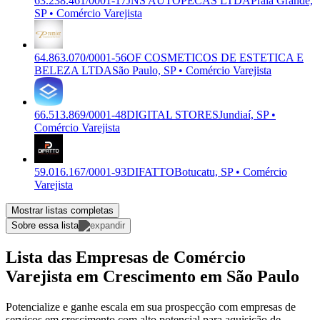
63.238.461/0001-17
JNS AUTOPECAS LTDA
Praia Grande,
SP • Comércio Varejista
64.863.070/0001-56
OF COSMETICOS DE ESTETICA E
BELEZA LTDA
São Paulo, SP • Comércio Varejista
66.513.869/0001-48
DIGITAL STORES
Jundiaí, SP •
Comércio Varejista
59.016.167/0001-93
DIFATTO
Botucatu, SP • Comércio
Varejista
Mostrar listas completas
Sobre essa lista
Lista das Empresas de Comércio
Varejista em Crescimento em São Paulo
Potencialize e ganhe escala em sua prospecção com empresas de
serviços em crescimento com alto potencial para aquisição de