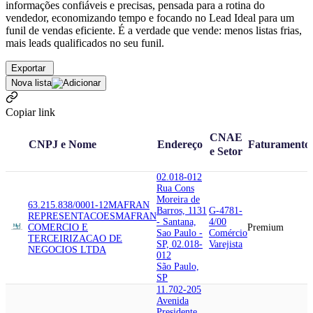
informações confiáveis e precisas, pensada para a rotina do
vendedor, economizando tempo e focando no Lead Ideal para um
funil de vendas eficiente. É a verdade que vende: menos listas frias,
mais leads qualificados no seu funil.
Exportar
Nova lista
Copiar link
CNAE
CNPJ e Nome
Endereço
Faturamento
e Setor
02.018-012
Rua Cons
Moreira de
63.215.838/0001-12
MAFRAN
Barros, 1131
G-4781-
REPRESENTACOES
MAFRAN
- Santana,
4/00
COMERCIO E
Premium
Sao Paulo -
Comércio
TERCEIRIZACAO DE
SP, 02.018-
Varejista
NEGOCIOS LTDA
012
São Paulo,
SP
11.702-205
Avenida
Presidente