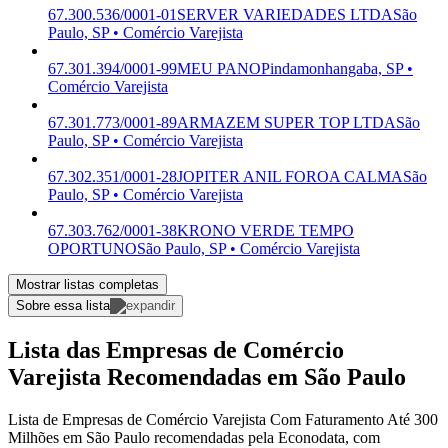
67.300.536/0001-01
SERVER VARIEDADES LTDA
São
Paulo, SP • Comércio Varejista
67.301.394/0001-99
MEU PANO
Pindamonhangaba, SP •
Comércio Varejista
67.301.773/0001-89
ARMAZEM SUPER TOP LTDA
São
Paulo, SP • Comércio Varejista
67.302.351/0001-28
JOPITER ANIL FOROA CALMA
São
Paulo, SP • Comércio Varejista
67.303.762/0001-38
KRONO VERDE TEMPO
OPORTUNO
São Paulo, SP • Comércio Varejista
Mostrar listas completas
Sobre essa lista
Lista das Empresas de Comércio
Varejista Recomendadas em São Paulo
Lista de Empresas de Comércio Varejista Com Faturamento Até 300
Milhões em São Paulo recomendadas pela Econodata, com