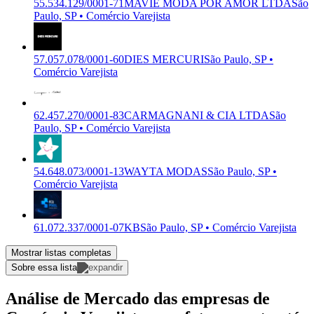
55.534.129/0001-71
MAVIE MODA POR AMOR LTDA
São
Paulo, SP • Comércio Varejista
57.057.078/0001-60
DIES MERCURI
São Paulo, SP •
Comércio Varejista
62.457.270/0001-83
CARMAGNANI & CIA LTDA
São
Paulo, SP • Comércio Varejista
54.648.073/0001-13
WAYTA MODAS
São Paulo, SP •
Comércio Varejista
61.072.337/0001-07
KB
São Paulo, SP • Comércio Varejista
Mostrar listas completas
Sobre essa lista
Análise de Mercado das empresas de