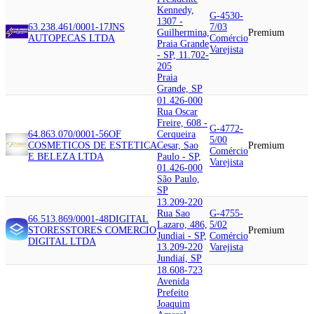
Kennedy,
G-4530-
1307 -
63.238.461/0001-17
JNS
7/03
Guilhermina,
Premium
AUTOPECAS LTDA
Comércio
Praia Grande
Varejista
- SP, 11.702-
205
Praia
Grande, SP
01.426-000
Rua Oscar
Freire, 608 -
G-4772-
64.863.070/0001-56
OF
Cerqueira
5/00
COSMETICOS DE ESTETICA
Cesar, Sao
Premium
Comércio
E BELEZA LTDA
Paulo - SP,
Varejista
01.426-000
São Paulo,
SP
13.209-220
Rua Sao
G-4755-
66.513.869/0001-48
DIGITAL
Lazaro, 486,
5/02
STORES
STORES COMERCIO
Premium
Jundiai - SP,
Comércio
DIGITAL LTDA
13.209-220
Varejista
Jundiaí, SP
18.608-723
Avenida
Prefeito
Joaquim