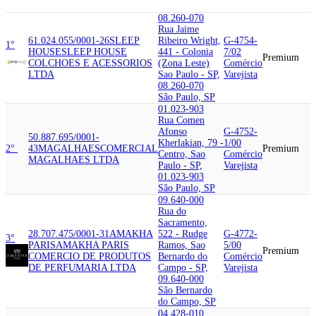
08.260-070
Rua Jaime
61.024.055/0001-26
SLEEP
Ribeiro Wright,
G-4754-
1°
HOUSE
SLEEP HOUSE
441 - Colonia
7/02
Premium
COLCHOES E ACESSORIOS
(Zona Leste)
Comércio
LTDA
Sao Paulo - SP,
Varejista
08.260-070
São Paulo, SP
01.023-903
Rua Comen
Afonso
G-4752-
50.887.695/0001-
Kherlakian, 79 -
1/00
2°
43
MAGALHAES
COMERCIAL
Premium
Centro, Sao
Comércio
MAGALHAES LTDA
Paulo - SP,
Varejista
01.023-903
São Paulo, SP
09.640-000
Rua do
Sacramento,
28.707.475/0001-31
AMAKHA
522 - Rudge
G-4772-
3°
PARIS
AMAKHA PARIS
Ramos, Sao
5/00
Premium
COMERCIO DE PRODUTOS
Bernardo do
Comércio
DE PERFUMARIA LTDA
Campo - SP,
Varejista
09.640-000
São Bernardo
do Campo, SP
04.428-010