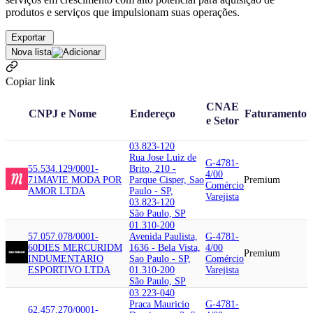
produtos e serviços que impulsionam suas operações.
Exportar
Nova lista
Copiar link
CNAE
CNPJ e Nome
Endereço
Faturamento
e Setor
03.823-120
Rua Jose Luiz de
G-4781-
55.534.129/0001-
Brito, 210 -
4/00
71
MAVIE MODA POR
Parque Cisper, Sao
Premium
Comércio
AMOR LTDA
Paulo - SP,
Varejista
03.823-120
São Paulo, SP
01.310-200
57.057.078/0001-
Avenida Paulista,
G-4781-
60
DIES MERCURI
DM
1636 - Bela Vista,
4/00
Premium
INDUMENTARIO
Sao Paulo - SP,
Comércio
ESPORTIVO LTDA
01.310-200
Varejista
São Paulo, SP
03.223-040
Praca Mauricio
G-4781-
62.457.270/0001-