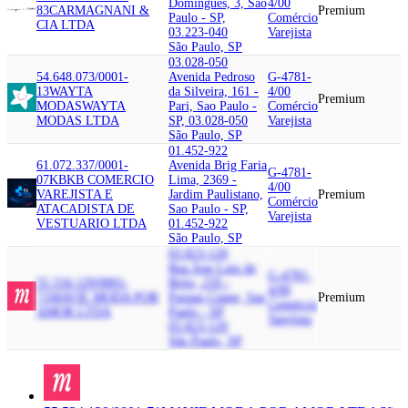
Domingues, 3, Sao
4/00
83
CARMAGNANI &
Premium
Paulo - SP,
Comércio
CIA LTDA
03.223-040
Varejista
São Paulo, SP
03.028-050
54.648.073/0001-
Avenida Pedroso
G-4781-
13
WAYTA
da Silveira, 161 -
4/00
Premium
MODAS
WAYTA
Pari, Sao Paulo -
Comércio
MODAS LTDA
SP, 03.028-050
Varejista
São Paulo, SP
01.452-922
61.072.337/0001-
Avenida Brig Faria
G-4781-
07
KB
KB COMERCIO
Lima, 2369 -
4/00
VAREJISTA E
Jardim Paulistano,
Premium
Comércio
ATACADISTA DE
Sao Paulo - SP,
Varejista
VESTUARIO LTDA
01.452-922
São Paulo, SP
03.823-120
Rua Jose Luiz de
G-4781-
55.534.129/0001-
Brito, 210 -
4/00
71
MAVIE MODA POR
Parque Cisper, Sao
Premium
Comércio
AMOR LTDA
Paulo - SP,
Varejista
03.823-120
São Paulo, SP