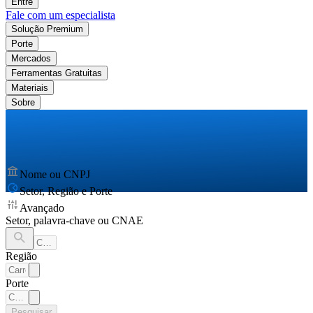
Entre
Fale com um especialista
Solução Premium
Porte
Mercados
Ferramentas Gratuitas
Materiais
Sobre
Nome ou CNPJ
Setor, Região e Porte
Avançado
Setor, palavra-chave ou CNAE
Região
Porte
Pesquisar