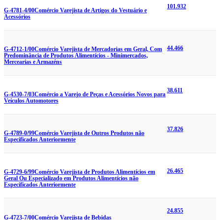
101.932
G-4781-4/00
Comércio Varejista de Artigos do Vestuário e
Acessórios
44.466
G-4712-1/00
Comércio Varejista de Mercadorias em Geral, Com
Predominância de Produtos Alimentícios - Minimercados,
Mercearias e Armazéns
38.611
G-4530-7/03
Comércio a Varejo de Peças e Acessórios Novos para
Veículos Automotores
37.826
G-4789-0/99
Comércio Varejista de Outros Produtos não
Especificados Anteriormente
26.465
G-4729-6/99
Comércio Varejista de Produtos Alimentícios em
Geral Ou Especializado em Produtos Alimentícios não
Especificados Anteriormente
24.855
G-4723-7/00
Comércio Varejista de Bebidas