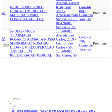
Avenida Yervant
65.201.623/0001-78
ED
Kissajikian,
G-4744-
GRACA COMERCIO DE
3877 -
0/05
4°
Premium
MATERIAIS PARA
Americanopolis,
Comércio
CONSTRUCAO LTDA
Sao Paulo - SP,
Varejista
04.428-010
São Paulo, SP
59.603.977/0001-
13.560-011
46
FARMACIA
Avenida Sao
G-4771-
5°
ROSARIO
FARMACIA NOSSA
Carlos, 2359 -
7/02
SENHORA DO ROSARIO
Centro, Sao
Premium
Comércio
LTDA - EM RECUPERACAO
Carlos - SP,
Varejista
JUDICIAL EM
13.560-011
RECUPERACAO JUDICIAL
São Carlos, SP
08.260-070
Rua Jaime
61.024.055/0001-26
SLEEP
Ribeiro Wright,
G-4754-
6°
HOUSE
SLEEP HOUSE
441 - Colonia
7/02
Premium
COLCHOES E ACESSORIOS
(Zona Leste)
Comércio
LTDA
Sao Paulo - SP,
Varejista
08.260-070
São Paulo, SP
1°
61.024.055/0001-26
SLEEP HOUSE
São Paulo, SP •