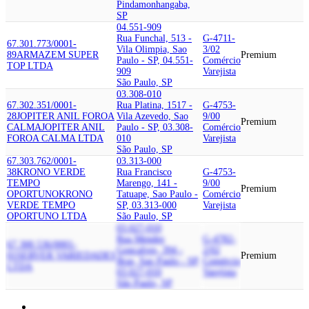
Pindamonhangaba,
SP
04.551-909
Rua Funchal, 513 -
G-4711-
67.301.773/0001-
Vila Olimpia, Sao
3/02
89
ARMAZEM SUPER
Premium
Paulo - SP, 04.551-
Comércio
TOP LTDA
909
Varejista
São Paulo, SP
03.308-010
67.302.351/0001-
Rua Platina, 1517 -
G-4753-
28
JOPITER ANIL FOROA
Vila Azevedo, Sao
9/00
Premium
CALMA
JOPITER ANIL
Paulo - SP, 03.308-
Comércio
FOROA CALMA LTDA
010
Varejista
São Paulo, SP
67.303.762/0001-
03.313-000
38
KRONO VERDE
Rua Francisco
G-4753-
TEMPO
Marengo, 141 -
9/00
Premium
OPORTUNO
KRONO
Tatuape, Sao Paulo -
Comércio
VERDE TEMPO
SP, 03.313-000
Varejista
OPORTUNO LTDA
São Paulo, SP
03.027-010
Rua Mendes
G-4782-
67.300.536/0001-
Goncalves, 394 -
2/02
01
SERVER VARIEDADES
Premium
Bras, Sao Paulo - SP,
Comércio
LTDA
03.027-010
Varejista
São Paulo, SP