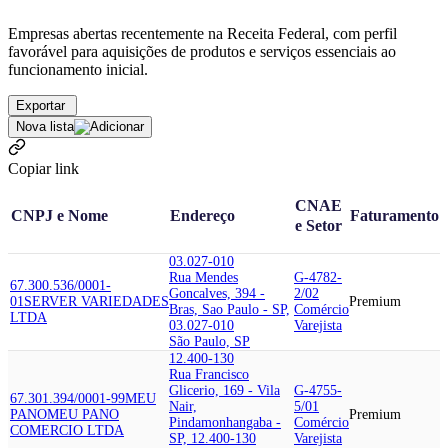
Empresas abertas recentemente na Receita Federal, com perfil
favorável para aquisições de produtos e serviços essenciais ao
funcionamento inicial.
Exportar
Nova lista
Copiar link
CNAE
CNPJ e Nome
Endereço
Faturamento
e Setor
03.027-010
Rua Mendes
G-4782-
67.300.536/0001-
Goncalves, 394 -
2/02
01
SERVER VARIEDADES
Premium
Bras, Sao Paulo - SP,
Comércio
LTDA
03.027-010
Varejista
São Paulo, SP
12.400-130
Rua Francisco
Glicerio, 169 - Vila
G-4755-
67.301.394/0001-99
MEU
Nair,
5/01
PANO
MEU PANO
Premium
Pindamonhangaba -
Comércio
COMERCIO LTDA
SP, 12.400-130
Varejista