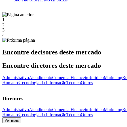
1
2
3
4
Encontre decisores deste mercado
Encontre diretores deste mercado
Administrativo
Atendimento
Comercial
Financeiro
Jurídico
Marketing
Re
Humanos
Tecnologia da Informação
Técnico
Outros
Diretores
Administrativo
Atendimento
Comercial
Financeiro
Jurídico
Marketing
Re
Humanos
Tecnologia da Informação
Técnico
Outros
Ver mais