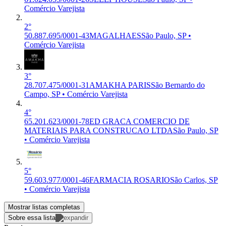
Comércio Varejista
2°
50.887.695/0001-43
MAGALHAES
São Paulo, SP •
Comércio Varejista
3°
28.707.475/0001-31
AMAKHA PARIS
São Bernardo do
Campo, SP • Comércio Varejista
4°
65.201.623/0001-78
ED GRACA COMERCIO DE
MATERIAIS PARA CONSTRUCAO LTDA
São Paulo, SP
• Comércio Varejista
5°
59.603.977/0001-46
FARMACIA ROSARIO
São Carlos, SP
• Comércio Varejista
Mostrar listas completas
Sobre essa lista