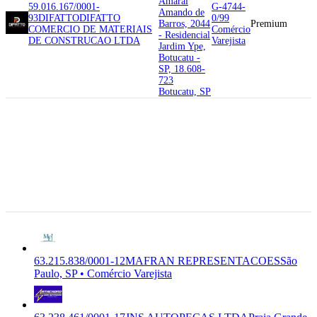
Amaral
59.016.167/0001-
G-4744-
Amando de
93
DIFATTO
DIFATTO
0/99
Barros, 2044
Premium
COMERCIO DE MATERIAIS
Comércio
- Residencial
DE CONSTRUCAO LTDA
Varejista
Jardim Ype,
Botucatu -
SP, 18.608-
723
Botucatu, SP
02.018-012
Rua Cons
Moreira de
63.215.838/0001-12
MAFRAN
Barros, 1131
G-4781-
REPRESENTACOES
MAFRAN
- Santana,
4/00
COMERCIO E
Premium
Sao Paulo -
Comércio
TERCEIRIZACAO DE
SP, 02.018-
Varejista
NEGOCIOS LTDA
012
São Paulo,
SP
63.215.838/0001-12
MAFRAN REPRESENTACOES
São
Paulo, SP • Comércio Varejista