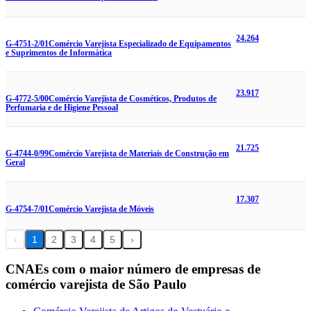
24.264
G-4751-2/01
Comércio Varejista Especializado de Equipamentos
e Suprimentos de Informática
23.917
G-4772-5/00
Comércio Varejista de Cosméticos, Produtos de
Perfumaria e de Higiene Pessoal
21.725
G-4744-0/99
Comércio Varejista de Materiais de Construção em
Geral
17.307
G-4754-7/01
Comércio Varejista de Móveis
‹
1
2
3
4
5
›
CNAEs com o maior número de empresas de
comércio varejista de São Paulo