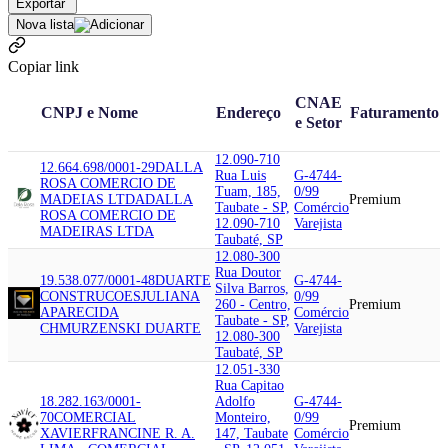
Exportar
Nova lista
Copiar link
CNAE
CNPJ e Nome
Endereço
Faturamento
e Setor
12.090-710
12.664.698/0001-29
DALLA
Rua Luis
G-4744-
ROSA COMERCIO DE
Tuam, 185,
0/99
MADEIAS LTDA
DALLA
Premium
Taubate - SP,
Comércio
ROSA COMERCIO DE
12.090-710
Varejista
MADEIRAS LTDA
Taubaté, SP
12.080-300
Rua Doutor
19.538.077/0001-48
DUARTE
G-4744-
Silva Barros,
CONSTRUCOES
JULIANA
0/99
260 - Centro,
Premium
APARECIDA
Comércio
Taubate - SP,
CHMURZENSKI DUARTE
Varejista
12.080-300
Taubaté, SP
12.051-330
Rua Capitao
18.282.163/0001-
Adolfo
G-4744-
70
COMERCIAL
Monteiro,
0/99
Premium
XAVIER
FRANCINE R. A.
147, Taubate
Comércio