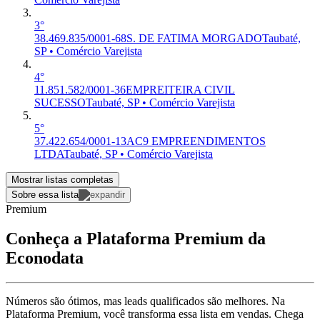
3°
38.469.835/0001-68
S. DE FATIMA MORGADO
Taubaté,
SP • Comércio Varejista
4°
11.851.582/0001-36
EMPREITEIRA CIVIL
SUCESSO
Taubaté, SP • Comércio Varejista
5°
37.422.654/0001-13
AC9 EMPREENDIMENTOS
LTDA
Taubaté, SP • Comércio Varejista
Mostrar listas completas
Sobre essa lista
Premium
Conheça a Plataforma Premium da
Econodata
Números são ótimos, mas leads qualificados são melhores. Na
Plataforma Premium, você transforma essa lista em vendas. Chega