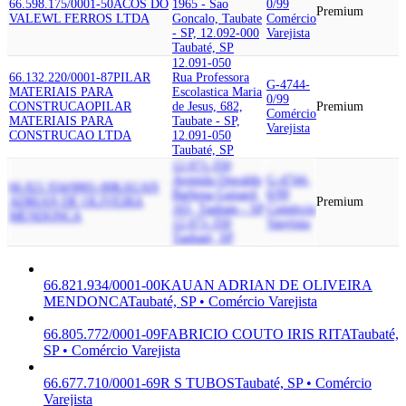
66.598.175/0001-50
ACOS DO
1965 - Sao
0/99
Premium
VALE
WL FERROS LTDA
Goncalo, Taubate
Comércio
- SP, 12.092-000
Varejista
Taubaté, SP
12.091-050
66.132.220/0001-87
PILAR
Rua Professora
G-4744-
MATERIAIS PARA
Escolastica Maria
0/99
CONSTRUCAO
PILAR
de Jesus, 682,
Premium
Comércio
MATERIAIS PARA
Taubate - SP,
Varejista
CONSTRUCAO LTDA
12.091-050
Taubaté, SP
12.071-350
Avenida Oswaldo
G-4744-
66.821.934/0001-00
KAUAN
Barbosa Guisard,
0/99
ADRIAN DE OLIVEIRA
Premium
165, Taubate - SP,
Comércio
MENDONCA
12.071-350
Varejista
Taubaté, SP
66.821.934/0001-00
KAUAN ADRIAN DE OLIVEIRA
MENDONCA
Taubaté, SP • Comércio Varejista
66.805.772/0001-09
FABRICIO COUTO IRIS RITA
Taubaté,
SP • Comércio Varejista
66.677.710/0001-69
R S TUBOS
Taubaté, SP • Comércio
Varejista