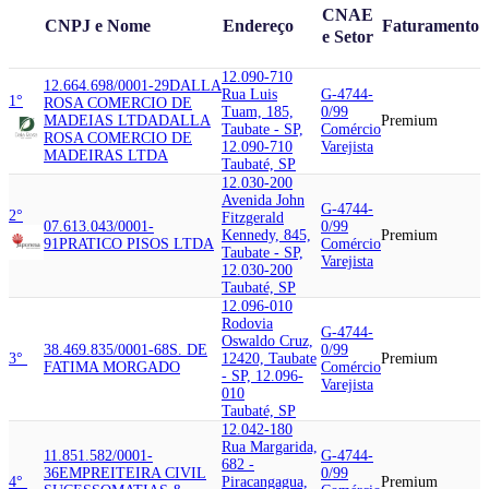
CNAE
CNPJ e Nome
Endereço
Faturamento
e Setor
12.090-710
12.664.698/0001-29
DALLA
Rua Luis
G-4744-
1°
ROSA COMERCIO DE
Tuam, 185,
0/99
MADEIAS LTDA
DALLA
Premium
Taubate - SP,
Comércio
ROSA COMERCIO DE
12.090-710
Varejista
MADEIRAS LTDA
Taubaté, SP
12.030-200
Avenida John
G-4744-
2°
Fitzgerald
07.613.043/0001-
0/99
Kennedy, 845,
Premium
91
PRATICO PISOS LTDA
Comércio
Taubate - SP,
Varejista
12.030-200
Taubaté, SP
12.096-010
Rodovia
G-4744-
Oswaldo Cruz,
38.469.835/0001-68
S. DE
0/99
3°
12420, Taubate
Premium
FATIMA MORGADO
Comércio
- SP, 12.096-
Varejista
010
Taubaté, SP
12.042-180
Rua Margarida,
11.851.582/0001-
G-4744-
682 -
36
EMPREITEIRA CIVIL
0/99
4°
Piracangagua,
Premium