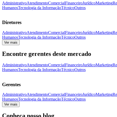
Administrativo
Atendimento
Comercial
Financeiro
Jurídico
Marketing
Re
Humanos
Tecnologia da Informação
Técnico
Outros
Diretores
Administrativo
Atendimento
Comercial
Financeiro
Jurídico
Marketing
Re
Humanos
Tecnologia da Informação
Técnico
Outros
Ver mais
Encontre gerentes deste mercado
Administrativo
Atendimento
Comercial
Financeiro
Jurídico
Marketing
Re
Humanos
Tecnologia da Informação
Técnico
Outros
Gerentes
Administrativo
Atendimento
Comercial
Financeiro
Jurídico
Marketing
Re
Humanos
Tecnologia da Informação
Técnico
Outros
Ver mais
Conheça nosso blog