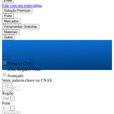
Entre
Fale com um especialista
Solução Premium
Porte
Mercados
Ferramentas Gratuitas
Materiais
Sobre
Nome ou CNPJ
Setor, Região e Porte
Avançado
Setor, palavra-chave ou CNAE
Região
Porte
Pesquisar