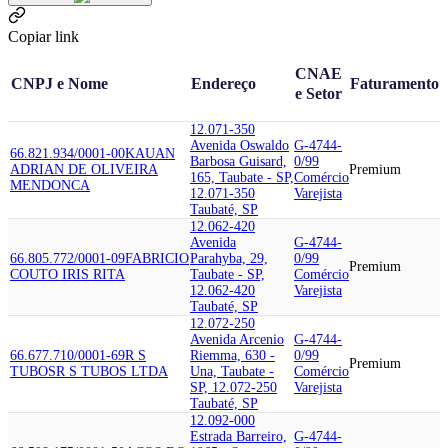
Copiar link
CNAE
CNPJ e Nome
Endereço
Faturamento
e Setor
12.071-350
Avenida Oswaldo
G-4744-
66.821.934/0001-00
KAUAN
Barbosa Guisard,
0/99
ADRIAN DE OLIVEIRA
Premium
165, Taubate - SP,
Comércio
MENDONCA
12.071-350
Varejista
Taubaté, SP
12.062-420
Avenida
G-4744-
66.805.772/0001-09
FABRICIO
Parahyba, 29,
0/99
Premium
COUTO IRIS RITA
Taubate - SP,
Comércio
12.062-420
Varejista
Taubaté, SP
12.072-250
Avenida Arcenio
G-4744-
66.677.710/0001-69
R S
Riemma, 630 -
0/99
Premium
TUBOS
R S TUBOS LTDA
Una, Taubate -
Comércio
SP, 12.072-250
Varejista
Taubaté, SP
12.092-000
Estrada Barreiro,
G-4744-