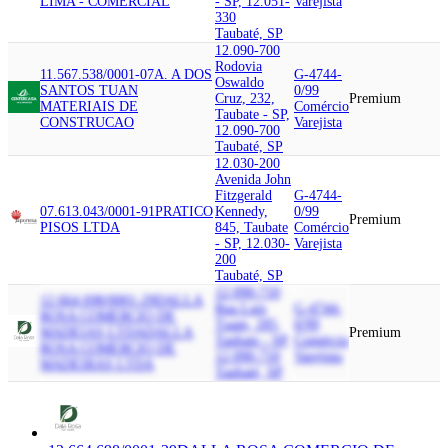
LIMA - COMERCIAL
- SP, 12.051-
Varejista
330
Taubaté, SP
12.090-700
Rodovia
11.567.538/0001-07
A. A DOS
G-4744-
Oswaldo
SANTOS TUAN
0/99
Cruz, 232,
Premium
MATERIAIS DE
Comércio
Taubate - SP,
CONSTRUCAO
Varejista
12.090-700
Taubaté, SP
12.030-200
Avenida John
Fitzgerald
G-4744-
07.613.043/0001-91
PRATICO
Kennedy,
0/99
Premium
PISOS LTDA
845, Taubate
Comércio
- SP, 12.030-
Varejista
200
Taubaté, SP
12.090-710
12.664.698/0001-29
DALLA
Rua Luis
G-4744-
ROSA COMERCIO DE
Tuam, 185,
0/99
MADEIAS LTDA
DALLA
Premium
Taubate - SP,
Comércio
ROSA COMERCIO DE
12.090-710
Varejista
MADEIRAS LTDA
Taubaté, SP