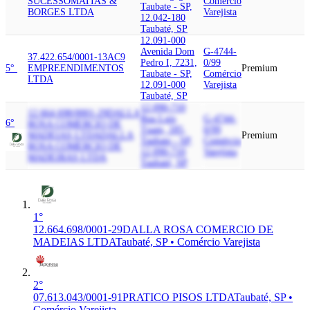
SUCESSO
MATIAS &
Comércio
Taubate - SP,
BORGES LTDA
Varejista
12.042-180
Taubaté, SP
12.091-000
Avenida Dom
G-4744-
37.422.654/0001-13
AC9
Pedro I, 7231,
0/99
5°
EMPREENDIMENTOS
Premium
Taubate - SP,
Comércio
LTDA
12.091-000
Varejista
Taubaté, SP
12.090-710
12.664.698/0001-29
DALLA
Rua Luis
G-4744-
6°
ROSA COMERCIO DE
Tuam, 185,
0/99
MADEIAS LTDA
DALLA
Premium
Taubate - SP,
Comércio
ROSA COMERCIO DE
12.090-710
Varejista
MADEIRAS LTDA
Taubaté, SP
1°
12.664.698/0001-29
DALLA ROSA COMERCIO DE
MADEIAS LTDA
Taubaté, SP • Comércio Varejista
2°
07.613.043/0001-91
PRATICO PISOS LTDA
Taubaté, SP •
Comércio Varejista