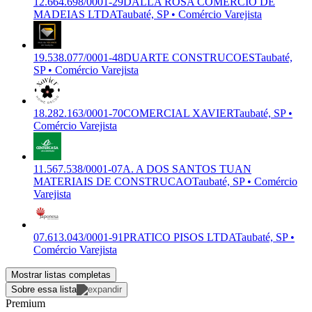
12.664.698/0001-29
DALLA ROSA COMERCIO DE
MADEIAS LTDA
Taubaté, SP • Comércio Varejista
19.538.077/0001-48
DUARTE CONSTRUCOES
Taubaté,
SP • Comércio Varejista
18.282.163/0001-70
COMERCIAL XAVIER
Taubaté, SP •
Comércio Varejista
11.567.538/0001-07
A. A DOS SANTOS TUAN
MATERIAIS DE CONSTRUCAO
Taubaté, SP • Comércio
Varejista
07.613.043/0001-91
PRATICO PISOS LTDA
Taubaté, SP •
Comércio Varejista
Mostrar listas completas
Sobre essa lista
Premium