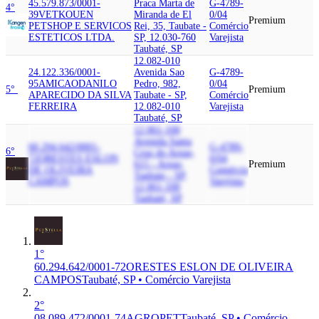
45.579.873/0001-
Praca Marta de
G-4789-
4°
39
VETKOUEN
Miranda de El
0/04
Premium
PETSHOP E SERVICOS
Rei, 35, Taubate -
Comércio
ESTETICOS LTDA.
SP, 12.030-760
Varejista
Taubaté, SP
12.082-010
24.122.336/0001-
Avenida Sao
G-4789-
95
AMICAO
DANILO
Pedro, 982,
0/04
5°
Premium
APARECIDO DA SILVA
Taubate - SP,
Comércio
FERREIRA
12.082-010
Varejista
Taubaté, SP
12.061-100
Avenida Santa
60.294.642/0001-
G-4789-
6°
Cruz do Areao,
72
ORESTES ESLON
0/04
615 - Areao,
Premium
DE OLIVEIRA
Comércio
Taubate - SP,
CAMPOS
Varejista
12.061-100
Taubaté, SP
1°
60.294.642/0001-72
ORESTES ESLON DE OLIVEIRA
CAMPOS
Taubaté, SP • Comércio Varejista
2°
08.089.472/0001-74
AGROPET
Taubaté, SP • Comércio