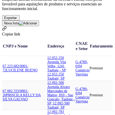
favorável para aquisições de produtos e serviços essenciais ao
funcionamento inicial.
Exportar
Nova lista
Copiar link
CNAE
CNPJ e Nome
Endereço
Faturamento
e Setor
12.052-250
Avenida Vila
G-4789-
67.223.682/0001-
Velha, 1241,
0/04
Premium
72
LUCILENE BUENO
Taubate - SP,
Comércio
12.052-250
Varejista
Taubaté, SP
12.092-500
Avenida Alvaro
G-4789-
67.002.333/0001-
Marcondes de
0/04
20
PRISCILA KELLY DA
Mattos, 810 - Sao
Premium
Comércio
SILVA GALVAO
Goncalo, Taubate -
Varejista
SP, 12.092-500
Taubaté, SP
12.092-783