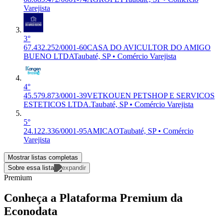
Varejista
3°
67.432.252/0001-60
CASA DO AVICULTOR DO AMIGO
BUENO LTDA
Taubaté, SP • Comércio Varejista
4°
45.579.873/0001-39
VETKOUEN PETSHOP E SERVICOS
ESTETICOS LTDA.
Taubaté, SP • Comércio Varejista
5°
24.122.336/0001-95
AMICAO
Taubaté, SP • Comércio
Varejista
Mostrar listas completas
Sobre essa lista
Premium
Conheça a Plataforma Premium da
Econodata