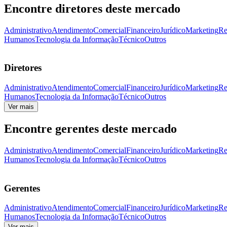
Encontre diretores deste mercado
Administrativo
Atendimento
Comercial
Financeiro
Jurídico
Marketing
Re
Humanos
Tecnologia da Informação
Técnico
Outros
Diretores
Administrativo
Atendimento
Comercial
Financeiro
Jurídico
Marketing
Re
Humanos
Tecnologia da Informação
Técnico
Outros
Ver mais
Encontre gerentes deste mercado
Administrativo
Atendimento
Comercial
Financeiro
Jurídico
Marketing
Re
Humanos
Tecnologia da Informação
Técnico
Outros
Gerentes
Administrativo
Atendimento
Comercial
Financeiro
Jurídico
Marketing
Re
Humanos
Tecnologia da Informação
Técnico
Outros
Ver mais