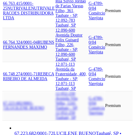
Rua Silvio Jordao
66.763.415/0001-
G-4789-
de Farias Vargas
25
NUTRIVALE
NUTRIVALE
0/04
Filho, 361,
Premium
RACOES DISTRIBUIDORA
Comércio
Taubate - SP,
LTDA
Varejista
12.092-783
Taubaté, SP
12.090-600
Avenida Doutor
G-4789-
Felix Guisard
66.764.324/0001-04
RUBENS
0/04
Filho, 226,
Premium
FERNANDES MAXIMO
Comércio
Taubate - SP,
Varejista
12.090-600
Taubaté, SP
12.071-113
Avenida da
G-4789-
66.748.274/0001-71
REBECA
Fraternidade, 400,
0/04
Premium
RIBEIRO DE ALMEIDA
Taubate - SP,
Comércio
12.071-113
Varejista
Taubaté, SP
12.052-250
Avenida Vila
G-4789-
67.223.682/0001-
Velha, 1241,
0/04
Premium
72
LUCILENE BUENO
Taubate - SP,
Comércio
12.052-250
Varejista
Taubaté, SP
67.223.682/0001-72
LUCILENE BUENO
Taubaté, SP •