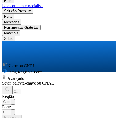
Entre
Fale com um especialista
Solução Premium
Porte
Mercados
Ferramentas Gratuitas
Materiais
Sobre
Nome ou CNPJ
Setor, Região e Porte
Avançado
Setor, palavra-chave ou CNAE
Região
Porte
Pesquisar