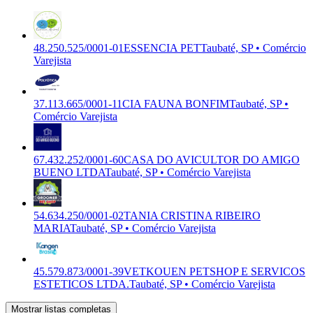
48.250.525/0001-01
ESSENCIA PET
Taubaté, SP • Comércio
Varejista
37.113.665/0001-11
CIA FAUNA BONFIM
Taubaté, SP •
Comércio Varejista
67.432.252/0001-60
CASA DO AVICULTOR DO AMIGO
BUENO LTDA
Taubaté, SP • Comércio Varejista
54.634.250/0001-02
TANIA CRISTINA RIBEIRO
MARIA
Taubaté, SP • Comércio Varejista
45.579.873/0001-39
VETKOUEN PETSHOP E SERVICOS
ESTETICOS LTDA.
Taubaté, SP • Comércio Varejista
Mostrar listas completas