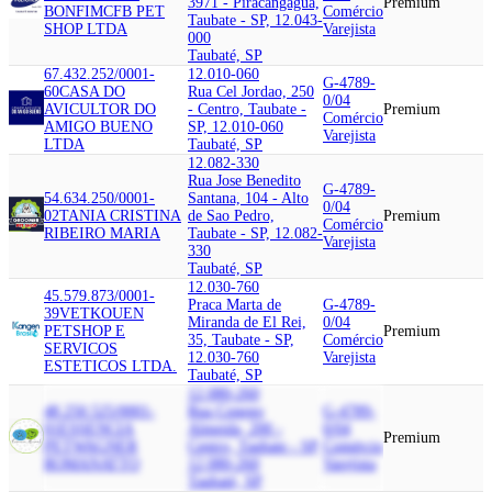
3971 - Piracangagua,
Premium
BONFIM
CFB PET
Comércio
Taubate - SP, 12.043-
SHOP LTDA
Varejista
000
Taubaté, SP
67.432.252/0001-
12.010-060
G-4789-
60
CASA DO
Rua Cel Jordao, 250
0/04
AVICULTOR DO
- Centro, Taubate -
Premium
Comércio
AMIGO BUENO
SP, 12.010-060
Varejista
LTDA
Taubaté, SP
12.082-330
Rua Jose Benedito
G-4789-
54.634.250/0001-
Santana, 104 - Alto
0/04
02
TANIA CRISTINA
de Sao Pedro,
Premium
Comércio
RIBEIRO MARIA
Taubate - SP, 12.082-
Varejista
330
Taubaté, SP
12.030-760
45.579.873/0001-
Praca Marta de
G-4789-
39
VETKOUEN
Miranda de El Rei,
0/04
PETSHOP E
Premium
35, Taubate - SP,
Comércio
SERVICOS
12.030-760
Varejista
ESTETICOS LTDA.
Taubaté, SP
12.080-260
48.250.525/0001-
Rua Conego
G-4789-
01
ESSENCIA
Almeida, 200 -
0/04
Premium
PET
WAGNER
Centro, Taubate - SP,
Comércio
ROMANATTO
12.080-260
Varejista
Taubaté, SP