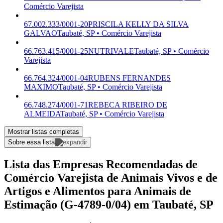
Comércio Varejista
67.002.333/0001-20
PRISCILA KELLY DA SILVA
GALVAO
Taubaté, SP • Comércio Varejista
66.763.415/0001-25
NUTRIVALE
Taubaté, SP • Comércio
Varejista
66.764.324/0001-04
RUBENS FERNANDES
MAXIMO
Taubaté, SP • Comércio Varejista
66.748.274/0001-71
REBECA RIBEIRO DE
ALMEIDA
Taubaté, SP • Comércio Varejista
Mostrar listas completas
Sobre essa lista
Lista das Empresas Recomendadas de
Comércio Varejista de Animais Vivos e de
Artigos e Alimentos para Animais de
Estimação (G-4789-0/04) em Taubaté, SP