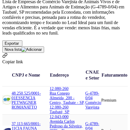
Lista de Empresas de Comércio Varejista de Animais Vivos e de
Artigos e Alimentos para Animais de Estimação (G-4789-0/04) em
Taubaté, SP recomendadas pela Econodata, com informações
confiáveis e precisas, pensada para a rotina do vendedor,
economizando tempo e focando no Lead Ideal para um funil de
vendas eficiente. É a verdade que vende: menos listas frias, mais
leads qualificados no seu funil.
Exportar
Nova lista
Copiar link
CNAE
CNPJ e Nome
Endereço
Faturamento
e Setor
12.080-260
48.250.525/0001-
Rua Conego
G-4789-
01
ESSENCIA
Almeida, 200 -
0/04
Premium
PET
WAGNER
Centro, Taubate - SP,
Comércio
ROMANATTO
12.080-260
Varejista
Taubaté, SP
12.043-000
Avenida Carlos
37.113.665/0001-
G-4789-
Pedroso da Silveira,
11
CIA FAUNA
0/04