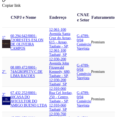
Copiar link
CNAE
CNPJ e Nome
Endereço
Faturamento
e Setor
12.061-100
Avenida Santa
60.294.642/0001-
G-4789-
1°
Cruz do Areao,
72
ORESTES ESLON
0/04
615 - Areao,
Premium
DE OLIVEIRA
Comércio
Taubate - SP,
CAMPOS
Varejista
12.061-100
Taubaté, SP
12.030-200
Avenida John
G-4789-
08.089.472/0001-
Fitzgerald
0/04
2°
74
AGROPET
V.C.DE
Kennedy, 680,
Premium
Comércio
LIMA RACOES
Taubate - SP,
Varejista
12.030-200
Taubaté, SP
12.010-060
67.432.252/0001-
Rua Cel Jordao,
G-4789-
3°
60
CASA DO
250 - Centro,
0/04
Premium
AVICULTOR DO
Taubate - SP,
Comércio
AMIGO BUENO LTDA
12.010-060
Varejista
Taubaté, SP
12.030-760