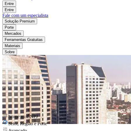
Entre
Entre
Fale com um especialista
Solução Premium
Porte
Mercados
Ferramentas Gratuitas
Materiais
Sobre
Nome ou CNPJ
Setor, Região e Porte
Avançado