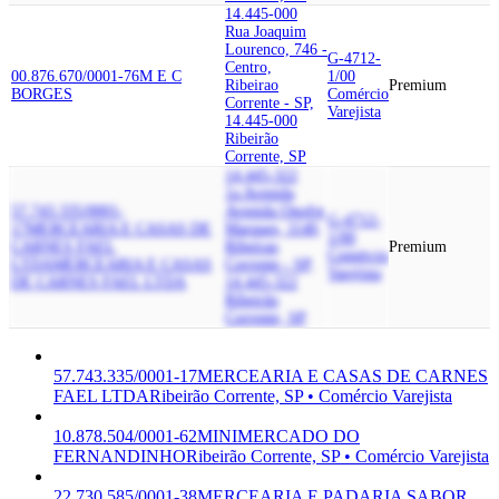
14.445-000
Rua Joaquim
Lourenco, 746 -
G-4712-
Centro,
00.876.670/0001-76
M E C
1/00
Ribeirao
Premium
BORGES
Comércio
Corrente - SP,
Varejista
14.445-000
Ribeirão
Corrente, SP
14.445-322
1a Avenida
57.743.335/0001-
Avenida Onofre
G-4712-
17
MERCEARIA E CASAS DE
Marques, 1140,
1/00
CARNES FAEL
Ribeirao
Premium
Comércio
LTDA
MERCEARIA E CASAS
Corrente - SP,
Varejista
DE CARNES FAEL LTDA
14.445-322
Ribeirão
Corrente, SP
57.743.335/0001-17
MERCEARIA E CASAS DE CARNES
FAEL LTDA
Ribeirão Corrente, SP • Comércio Varejista
10.878.504/0001-62
MINIMERCADO DO
FERNANDINHO
Ribeirão Corrente, SP • Comércio Varejista
22.730.585/0001-38
MERCEARIA E PADARIA SABOR