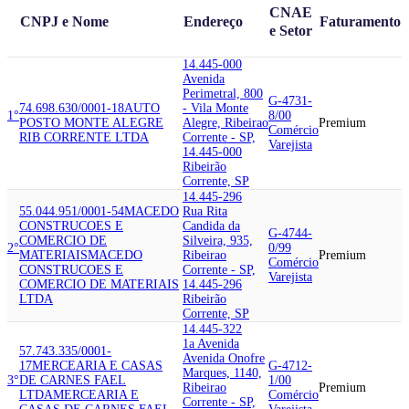
CNAE
CNPJ e Nome
Endereço
Faturamento
e Setor
14.445-000
Avenida
Perimetral, 800
G-4731-
74.698.630/0001-18
AUTO
- Vila Monte
1°
8/00
POSTO MONTE ALEGRE
Alegre, Ribeirao
Premium
Comércio
RIB CORRENTE LTDA
Corrente - SP,
Varejista
14.445-000
Ribeirão
Corrente, SP
14.445-296
55.044.951/0001-54
MACEDO
Rua Rita
CONSTRUCOES E
Candida da
G-4744-
COMERCIO DE
Silveira, 935,
2°
0/99
MATERIAIS
MACEDO
Ribeirao
Premium
Comércio
CONSTRUCOES E
Corrente - SP,
Varejista
COMERCIO DE MATERIAIS
14.445-296
LTDA
Ribeirão
Corrente, SP
14.445-322
1a Avenida
57.743.335/0001-
Avenida Onofre
17
MERCEARIA E CASAS
G-4712-
Marques, 1140,
3°
DE CARNES FAEL
1/00
Ribeirao
Premium
LTDA
MERCEARIA E
Comércio
Corrente - SP,