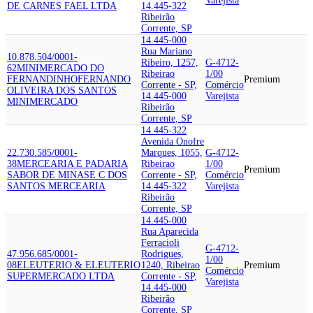
Varejista
DE CARNES FAEL LTDA
14.445-322
Ribeirão
Corrente, SP
14.445-000
Rua Mariano
10.878.504/0001-
Ribeiro, 1257,
G-4712-
62
MINIMERCADO DO
Ribeirao
1/00
FERNANDINHO
FERNANDO
Premium
Corrente - SP,
Comércio
OLIVEIRA DOS SANTOS
14.445-000
Varejista
MINIMERCADO
Ribeirão
Corrente, SP
14.445-322
Avenida Onofre
22.730.585/0001-
Marques, 1055,
G-4712-
38
MERCEARIA E PADARIA
Ribeirao
1/00
Premium
SABOR DE MINAS
E C DOS
Corrente - SP,
Comércio
SANTOS MERCEARIA
14.445-322
Varejista
Ribeirão
Corrente, SP
14.445-000
Rua Aparecida
Ferracioli
G-4712-
47.956.685/0001-
Rodrigues,
1/00
08
ELEUTERIO & ELEUTERIO
1240, Ribeirao
Premium
Comércio
SUPERMERCADO LTDA
Corrente - SP,
Varejista
14.445-000
Ribeirão
Corrente, SP