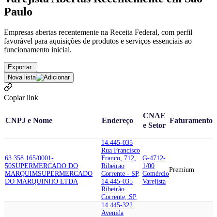
Paulo
Empresas abertas recentemente na Receita Federal, com perfil
favorável para aquisições de produtos e serviços essenciais ao
funcionamento inicial.
Exportar
Nova lista
Copiar link
CNAE
CNPJ e Nome
Endereço
Faturamento
e Setor
14.445-035
Rua Francisco
63.358.165/0001-
Franco, 712,
G-4712-
50
SUPERMERCADO DO
Ribeirao
1/00
Premium
MARQUIM
SUPERMERCADO
Corrente - SP,
Comércio
DO MARQUINHO LTDA
14.445-035
Varejista
Ribeirão
Corrente, SP
14.445-322
Avenida