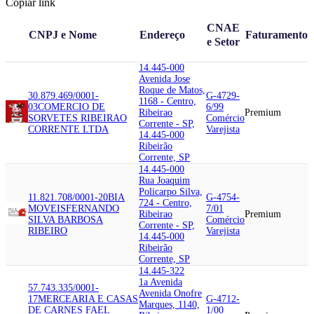
Copiar link
CNAE
CNPJ e Nome
Endereço
Faturamento
e Setor
14.445-000
Avenida Jose
Roque de Matos,
30.879.469/0001-
G-4729-
1168 - Centro,
03
COMERCIO DE
6/99
Ribeirao
Premium
SORVETES RIBEIRAO
Comércio
Corrente - SP,
CORRENTE LTDA
Varejista
14.445-000
Ribeirão
Corrente, SP
14.445-000
Rua Joaquim
Policarpo Silva,
11.821.708/0001-20
BIA
G-4754-
724 - Centro,
MOVEIS
FERNANDO
7/01
Ribeirao
Premium
SILVA BARBOSA
Comércio
Corrente - SP,
RIBEIRO
Varejista
14.445-000
Ribeirão
Corrente, SP
14.445-322
1a Avenida
57.743.335/0001-
Avenida Onofre
17
MERCEARIA E CASAS
G-4712-
Marques, 1140,
DE CARNES FAEL
1/00