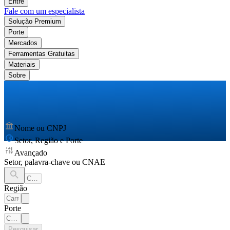
Entre
Fale com um especialista
Solução Premium
Porte
Mercados
Ferramentas Gratuitas
Materiais
Sobre
Nome ou CNPJ
Setor, Região e Porte
Avançado
Setor, palavra-chave ou CNAE
Região
Porte
Pesquisar