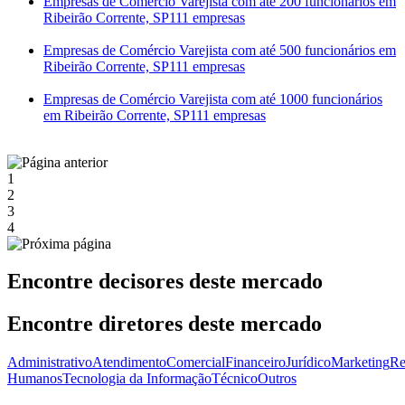
Empresas de Comércio Varejista com até 200 funcionários em
Ribeirão Corrente, SP
111 empresas
Empresas de Comércio Varejista com até 500 funcionários em
Ribeirão Corrente, SP
111 empresas
Empresas de Comércio Varejista com até 1000 funcionários
em Ribeirão Corrente, SP
111 empresas
1
2
3
4
Encontre decisores deste mercado
Encontre diretores deste mercado
Administrativo
Atendimento
Comercial
Financeiro
Jurídico
Marketing
Re
Humanos
Tecnologia da Informação
Técnico
Outros