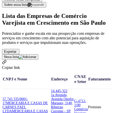
Sobre essa lista
Lista das Empresas de Comércio
Varejista em Crescimento em São Paulo
Potencialize e ganhe escala em sua prospecção com empresas de
serviços em crescimento com alto potencial para aquisição de
produtos e serviços que impulsionam suas operações.
Exportar
Nova lista
Copiar link
CNAE
CNPJ e Nome
Endereço
Faturamento
e Setor
14.445-322
1a Avenida
57.743.335/0001-
Avenida Onofre
G-4712-
17
MERCEARIA E CASAS DE
Marques, 1140,
1/00
CARNES FAEL
Ribeirao
Premium
Comércio
LTDA
MERCEARIA E CASAS
Corrente - SP,