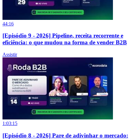
44:16
[Episódio 9 - 2026] Pipeline, receita recorrente e
eficiência: o que mudou na forma de vender B2B
Assistir
1:03:15
[Episódio 8 - 2026] Pare de adivinhar o mercado: