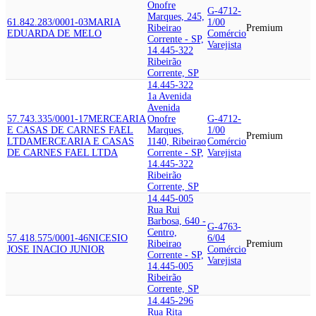
Onofre
G-4712-
Marques, 245,
61.842.283/0001-03
MARIA
1/00
Ribeirao
Premium
EDUARDA DE MELO
Comércio
Corrente - SP,
Varejista
14.445-322
Ribeirão
Corrente, SP
14.445-322
1a Avenida
Avenida
57.743.335/0001-17
MERCEARIA
Onofre
G-4712-
E CASAS DE CARNES FAEL
Marques,
1/00
Premium
LTDA
MERCEARIA E CASAS
1140, Ribeirao
Comércio
DE CARNES FAEL LTDA
Corrente - SP,
Varejista
14.445-322
Ribeirão
Corrente, SP
14.445-005
Rua Rui
Barbosa, 640 -
G-4763-
Centro,
57.418.575/0001-46
NICESIO
6/04
Ribeirao
Premium
JOSE INACIO JUNIOR
Comércio
Corrente - SP,
Varejista
14.445-005
Ribeirão
Corrente, SP
14.445-296
Rua Rita