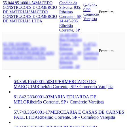
55.044.951/0001-54
MACEDO
Candida da
G-4744-
CONSTRUCOES E COMERCIO
Silveira, 935,
0/99
DE MATERIAIS
MACEDO
Ribeirao
Premium
Comércio
CONSTRUCOES E COMERCIO
Corrente - SP,
Varejista
DE MATERIAIS LTDA
14.445-296
Ribeirão
Corrente, SP
14.445-035
Rua Francisco
63.358.165/0001-
Franco, 712,
G-4712-
50
SUPERMERCADO DO
Ribeirao
1/00
Premium
MARQUIM
SUPERMERCADO
Corrente - SP,
Comércio
DO MARQUINHO LTDA
14.445-035
Varejista
Ribeirão
Corrente, SP
63.358.165/0001-50
SUPERMERCADO DO
MARQUIM
Ribeirão Corrente, SP • Comércio Varejista
61.842.283/0001-03
MARIA EDUARDA DE
MELO
Ribeirão Corrente, SP • Comércio Varejista
57.743.335/0001-17
MERCEARIA E CASAS DE CARNES
FAEL LTDA
Ribeirão Corrente, SP • Comércio Varejista