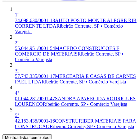
1°
74.698.630/0001-18
AUTO POSTO MONTE ALEGRE RIB
CORRENTE LTDA
Ribeirão Corrente, SP • Comércio
Varejista
2°
55.044.951/0001-54
MACEDO CONSTRUCOES E
COMERCIO DE MATERIAIS
Ribeirão Corrente, SP •
Comércio Varejista
3°
57.743.335/0001-17
MERCEARIA E CASAS DE CARNES
FAEL LTDA
Ribeirão Corrente, SP • Comércio Varejista
4°
01.044.281/0001-47
SANDRA APARECIDA RODRIGUES
LOURENCO
Ribeirão Corrente, SP • Comércio Varejista
5°
42.153.435/0001-16
CONSTRURIBER MATERIAIS PARA
CONSTRUCAO
Ribeirão Corrente, SP • Comércio Varejista
Mostrar listas completas