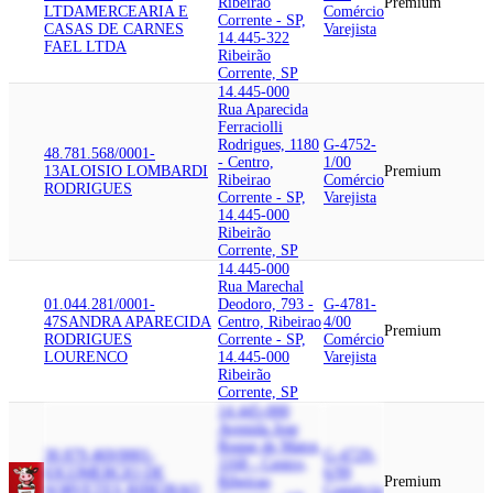
Ribeirao
Premium
LTDA
MERCEARIA E
Comércio
Corrente - SP,
CASAS DE CARNES
Varejista
14.445-322
FAEL LTDA
Ribeirão
Corrente, SP
14.445-000
Rua Aparecida
Ferraciolli
Rodrigues, 1180
G-4752-
48.781.568/0001-
- Centro,
1/00
13
ALOISIO LOMBARDI
Premium
Ribeirao
Comércio
RODRIGUES
Corrente - SP,
Varejista
14.445-000
Ribeirão
Corrente, SP
14.445-000
Rua Marechal
01.044.281/0001-
Deodoro, 793 -
G-4781-
47
SANDRA APARECIDA
Centro, Ribeirao
4/00
Premium
RODRIGUES
Corrente - SP,
Comércio
LOURENCO
14.445-000
Varejista
Ribeirão
Corrente, SP
14.445-000
Avenida Jose
Roque de Matos,
30.879.469/0001-
G-4729-
1168 - Centro,
03
COMERCIO DE
6/99
Ribeirao
Premium
SORVETES RIBEIRAO
Comércio