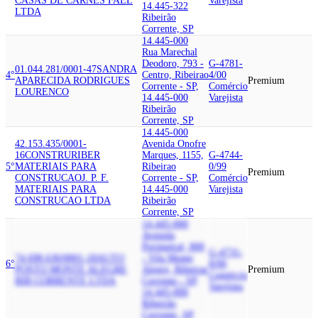
CASAS DE CARNES FAEL
Varejista
14.445-322
LTDA
Ribeirão
Corrente, SP
14.445-000
Rua Marechal
Deodoro, 793 -
G-4781-
01.044.281/0001-47
SANDRA
4°
Centro, Ribeirao
4/00
APARECIDA RODRIGUES
Premium
Corrente - SP,
Comércio
LOURENCO
14.445-000
Varejista
Ribeirão
Corrente, SP
14.445-000
42.153.435/0001-
Avenida Onofre
16
CONSTRURIBER
Marques, 1155,
G-4744-
5°
MATERIAIS PARA
Ribeirao
0/99
Premium
CONSTRUCAO
J. P. F.
Corrente - SP,
Comércio
MATERIAIS PARA
14.445-000
Varejista
CONSTRUCAO LTDA
Ribeirão
Corrente, SP
14.445-000
Avenida
Perimetral, 800
G-4731-
74.698.630/0001-18
AUTO
- Vila Monte
6°
8/00
POSTO MONTE ALEGRE
Alegre, Ribeirao
Premium
Comércio
RIB CORRENTE LTDA
Corrente - SP,
Varejista
14.445-000
Ribeirão
Corrente, SP