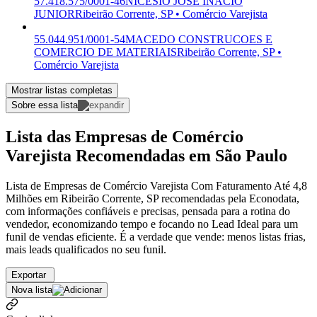
57.418.575/0001-46
NICESIO JOSE INACIO
JUNIOR
Ribeirão Corrente, SP • Comércio Varejista
55.044.951/0001-54
MACEDO CONSTRUCOES E
COMERCIO DE MATERIAIS
Ribeirão Corrente, SP •
Comércio Varejista
Mostrar listas completas
Sobre essa lista
Lista das Empresas de Comércio
Varejista Recomendadas em São Paulo
Lista de Empresas de Comércio Varejista Com Faturamento Até 4,8
Milhões em Ribeirão Corrente, SP recomendadas pela Econodata,
com informações confiáveis e precisas, pensada para a rotina do
vendedor, economizando tempo e focando no Lead Ideal para um
funil de vendas eficiente. É a verdade que vende: menos listas frias,
mais leads qualificados no seu funil.
Exportar
Nova lista