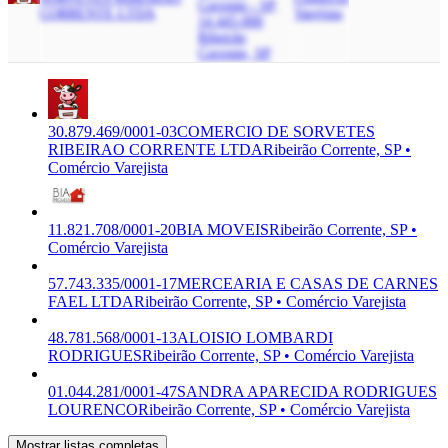
Corrente - SP,
CORRENTE LTDA
Varejista
14.445-000
Ribeirão
Corrente, SP
30.879.469/0001-03
COMERCIO DE SORVETES
RIBEIRAO CORRENTE LTDA
Ribeirão Corrente, SP •
Comércio Varejista
11.821.708/0001-20
BIA MOVEIS
Ribeirão Corrente, SP •
Comércio Varejista
57.743.335/0001-17
MERCEARIA E CASAS DE CARNES
FAEL LTDA
Ribeirão Corrente, SP • Comércio Varejista
48.781.568/0001-13
ALOISIO LOMBARDI
RODRIGUES
Ribeirão Corrente, SP • Comércio Varejista
01.044.281/0001-47
SANDRA APARECIDA RODRIGUES
LOURENCO
Ribeirão Corrente, SP • Comércio Varejista
Mostrar listas completas