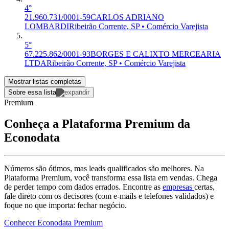
4°
21.960.731/0001-59
CARLOS ADRIANO
LOMBARDI
Ribeirão Corrente, SP • Comércio Varejista
5°
67.225.862/0001-93
BORGES E CALIXTO MERCEARIA
LTDA
Ribeirão Corrente, SP • Comércio Varejista
Mostrar listas completas
Sobre essa lista
Premium
Conheça a Plataforma Premium da
Econodata
Números são ótimos, mas leads qualificados são melhores. Na
Plataforma Premium, você transforma essa lista em vendas. Chega
de perder tempo com dados errados. Encontre as
empresas
certas,
fale direto com os decisores (com e-mails e telefones validados) e
foque no que importa: fechar negócio.
Conhecer Econodata Premium