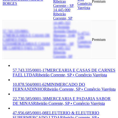
Ribeirao
Premium
BORGES
Comércio
Corrente - SP,
Varejista
14.445-000
Ribeirão
Corrente, SP
14.445-322
1a Avenida
57.743.335/0001-
Avenida Onofre
G-4712-
17
MERCEARIA E CASAS DE
Marques, 1140,
1/00
CARNES FAEL
Ribeirao
Premium
Comércio
LTDA
MERCEARIA E CASAS
Corrente - SP,
Varejista
DE CARNES FAEL LTDA
14.445-322
Ribeirão
Corrente, SP
57.743.335/0001-17
MERCEARIA E CASAS DE CARNES
FAEL LTDA
Ribeirão Corrente, SP • Comércio Varejista
10.878.504/0001-62
MINIMERCADO DO
FERNANDINHO
Ribeirão Corrente, SP • Comércio Varejista
22.730.585/0001-38
MERCEARIA E PADARIA SABOR
DE MINAS
Ribeirão Corrente, SP • Comércio Varejista
47.956.685/0001-08
ELEUTERIO & ELEUTERIO
SUPERMERCADO LTDA
Ribeirão Corrente, SP •