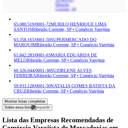
14.445-027
Ribeirão
Corrente, SP
65.080.519/0001-72
MURILO HENRIQUE LIMA
SANTOS
Ribeirão Corrente, SP • Comércio Varejista
63.358.165/0001-50
SUPERMERCADO DO
MARQUIM
Ribeirão Corrente, SP • Comércio Varejista
61.842.283/0001-03
MARIA EDUARDA DE
MELO
Ribeirão Corrente, SP • Comércio Varejista
60.326.044/0001-38
SUZIRLENE ALVES
FERREIRA
Ribeirão Corrente, SP • Comércio Varejista
59.933.128/0001-50
NATALIA GOMES BATISTA DA
CRUZ
Ribeirão Corrente, SP • Comércio Varejista
Mostrar listas completas
Sobre essa lista
Lista das Empresas Recomendadas de
Comércio Varejista de Mercadorias em