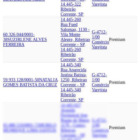
14.445-322
Varejista
Ribeirão
Corrente, SP
14.445-260
Rua Fued
Salomao, 1130 -
G-4712-
60.326.044/0001-
Vila Monte
1/00
38
SUZIRLENE ALVES
Alegre, Ribeirao
Premium
Comércio
FERREIRA
Corrente - SP,
Varejista
14.445-260
Ribeirão
Corrente, SP
14.445-340
Rua Aparecida
Justina Batista,
G-4712-
59.933.128/0001-50
NATALIA
1250, Ribeirao
1/00
Premium
GOMES BATISTA DA CRUZ
Corrente - SP,
Comércio
14.445-340
Varejista
Ribeirão
Corrente, SP
14.445-027
Avenida
Perimetral Jose
Roque de Matos,
G-4712-
65.080.519/0001-72
MURILO
1178 - Centro,
1/00
Premium
HENRIQUE LIMA SANTOS
Ribeirao
Comércio
Corrente - SP,
Varejista