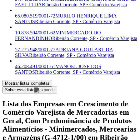
FAEL LTDA
Ribeirão Corrente, SP • Comércio Varejista
65.080.519/0001-72
MURILO HENRIQUE LIMA
SANTOS
Ribeirão Corrente, SP • Comércio Varejista
10.878.504/0001-62
MINIMERCADO DO
FERNANDINHO
Ribeirão Corrente, SP • Comércio Varejista
57.275.948/0001-77
ADRIANA GOULART DA
SILVA
Ribeirão Corrente, SP • Comércio Varejista
46.208.491/0001-61
MANOEL JOSE DOS
SANTOS
Ribeirão Corrente, SP • Comércio Varejista
Mostrar listas completas
Sobre essa lista
Lista das Empresas em Crescimento de
Comércio Varejista de Mercadorias em
Geral, Com Predominância de Produtos
Alimentícios - Minimercados, Mercearias
e Armazéns (G-4712-1/00) em Ribeirão