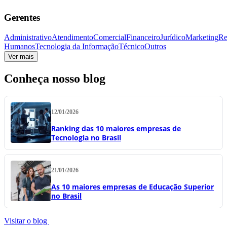
Gerentes
Administrativo
Atendimento
Comercial
Financeiro
Jurídico
Marketing
Re
Humanos
Tecnologia da Informação
Técnico
Outros
Ver mais
Conheça nosso blog
12/01/2026
Ranking das 10 maiores empresas de
Tecnologia no Brasil
21/01/2026
As 10 maiores empresas de Educação Superior
no Brasil
Visitar o blog