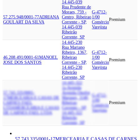
14.445-039
Rua Prudente de
Moraes, 759 -
G-4712-
57.275.948/0001-77
ADRIANA
Centro, Ribeirao
1/00
Premium
GOULART DA SILVA
Corrente - SP,
Comércio
14.445-039
Varejista
Ribeirão
Corrente, SP
14.445-230
Rua Mariano
Ribeiro, 1367,
G-4712-
46.208.491/0001-61
MANOEL
Ribeirao
1/00
Premium
JOSE DOS SANTOS
Corrente - SP,
Comércio
14.445-230
Varejista
Ribeirão
Corrente, SP
14.445-322
1a Avenida
57.743.335/0001-
Avenida Onofre
G-4712-
17
MERCEARIA E CASAS DE
Marques, 1140,
1/00
CARNES FAEL
Ribeirao
Premium
Comércio
LTDA
MERCEARIA E CASAS
Corrente - SP,
Varejista
DE CARNES FAEL LTDA
14.445-322
Ribeirão
Corrente, SP
57.743.335/0001-17
MERCEARIA E CASAS DE CARNES