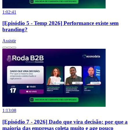
1:02:41
[Episódio 5 - Temp 2026] Performance existe sem
branding?
Assistir
1:13:08
[Episódio 7 - 2026] Dado que vira decisão: por que a
maioria das empresas coleta muito e age pouco