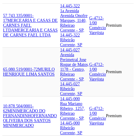
14.445-322
1a Avenida
57.743.335/0001-
Avenida Onofre
G-4712-
17
MERCEARIA E CASAS DE
Marques, 1140,
1/00
CARNES FAEL
Ribeirao
Premium
Comércio
LTDA
MERCEARIA E CASAS
Corrente - SP,
Varejista
DE CARNES FAEL LTDA
14.445-322
Ribeirão
Corrente, SP
14.445-027
Avenida
Perimetral Jose
Roque de Matos,
G-4712-
65.080.519/0001-72
MURILO
1178 - Centro,
1/00
Premium
HENRIQUE LIMA SANTOS
Ribeirao
Comércio
Corrente - SP,
Varejista
14.445-027
Ribeirão
Corrente, SP
14.445-000
Rua Mariano
10.878.504/0001-
Ribeiro, 1257,
G-4712-
62
MINIMERCADO DO
Ribeirao
1/00
FERNANDINHO
FERNANDO
Premium
Corrente - SP,
Comércio
OLIVEIRA DOS SANTOS
14.445-000
Varejista
MINIMERCADO
Ribeirão
Corrente, SP