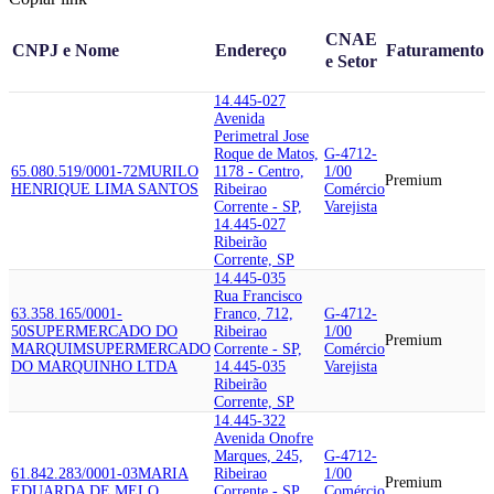
CNAE
CNPJ e Nome
Endereço
Faturamento
e Setor
14.445-027
Avenida
Perimetral Jose
Roque de Matos,
G-4712-
65.080.519/0001-72
MURILO
1178 - Centro,
1/00
Premium
HENRIQUE LIMA SANTOS
Ribeirao
Comércio
Corrente - SP,
Varejista
14.445-027
Ribeirão
Corrente, SP
14.445-035
Rua Francisco
63.358.165/0001-
Franco, 712,
G-4712-
50
SUPERMERCADO DO
Ribeirao
1/00
Premium
MARQUIM
SUPERMERCADO
Corrente - SP,
Comércio
DO MARQUINHO LTDA
14.445-035
Varejista
Ribeirão
Corrente, SP
14.445-322
Avenida Onofre
Marques, 245,
G-4712-
61.842.283/0001-03
MARIA
Ribeirao
1/00
Premium
EDUARDA DE MELO
Corrente - SP,
Comércio