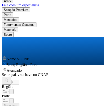
Entre
Fale com um especialista
Solução Premium
Porte
Mercados
Ferramentas Gratuitas
Materiais
Sobre
Nome ou CNPJ
Setor, Região e Porte
Avançado
Setor, palavra-chave ou CNAE
Região
Porte
Pesquisar