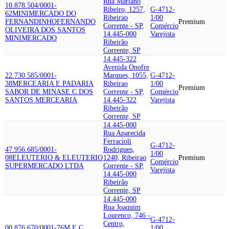
Rua Mariano
10.878.504/0001-
Ribeiro, 1257,
G-4712-
62
MINIMERCADO DO
Ribeirao
1/00
FERNANDINHO
FERNANDO
Premium
Corrente - SP,
Comércio
OLIVEIRA DOS SANTOS
14.445-000
Varejista
MINIMERCADO
Ribeirão
Corrente, SP
14.445-322
Avenida Onofre
22.730.585/0001-
Marques, 1055,
G-4712-
38
MERCEARIA E PADARIA
Ribeirao
1/00
Premium
SABOR DE MINAS
E C DOS
Corrente - SP,
Comércio
SANTOS MERCEARIA
14.445-322
Varejista
Ribeirão
Corrente, SP
14.445-000
Rua Aparecida
Ferracioli
G-4712-
47.956.685/0001-
Rodrigues,
1/00
08
ELEUTERIO & ELEUTERIO
1240, Ribeirao
Premium
Comércio
SUPERMERCADO LTDA
Corrente - SP,
Varejista
14.445-000
Ribeirão
Corrente, SP
14.445-000
Rua Joaquim
Lourenco, 746 -
G-4712-
Centro,
00.876.670/0001-76
M E C
1/00