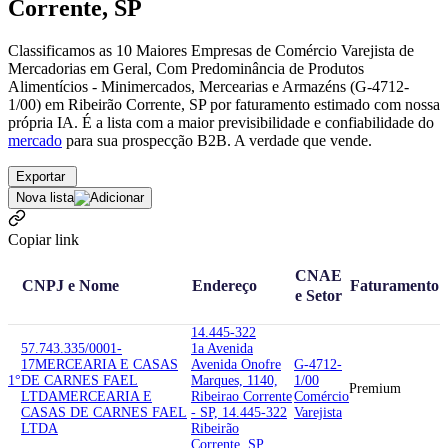
Corrente, SP
Classificamos as 10 Maiores Empresas de Comércio Varejista de
Mercadorias em Geral, Com Predominância de Produtos
Alimentícios - Minimercados, Mercearias e Armazéns (G-4712-
1/00) em Ribeirão Corrente, SP por faturamento estimado com nossa
própria IA. É a lista com a maior previsibilidade e confiabilidade
do
mercado
para sua prospecção B2B. A verdade que vende.
Exportar
Nova lista
Copiar link
CNAE
CNPJ e Nome
Endereço
Faturamento
e Setor
14.445-322
57.743.335/0001-
1a Avenida
17
MERCEARIA E CASAS
Avenida Onofre
G-4712-
1°
DE CARNES FAEL
Marques, 1140,
1/00
Premium
LTDA
MERCEARIA E
Ribeirao Corrente
Comércio
CASAS DE CARNES FAEL
- SP, 14.445-322
Varejista
LTDA
Ribeirão
Corrente, SP