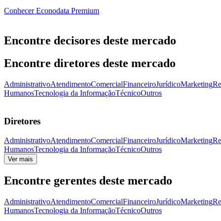
Conhecer Econodata Premium
Encontre decisores deste mercado
Encontre diretores deste mercado
Administrativo
Atendimento
Comercial
Financeiro
Jurídico
Marketing
Re
Humanos
Tecnologia da Informação
Técnico
Outros
Diretores
Administrativo
Atendimento
Comercial
Financeiro
Jurídico
Marketing
Re
Humanos
Tecnologia da Informação
Técnico
Outros
Ver mais
Encontre gerentes deste mercado
Administrativo
Atendimento
Comercial
Financeiro
Jurídico
Marketing
Re
Humanos
Tecnologia da Informação
Técnico
Outros