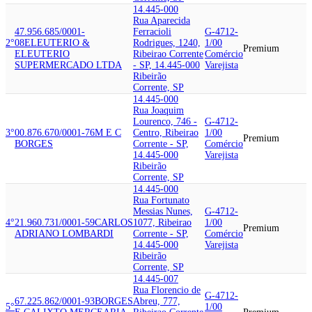
14.445-000
Rua Aparecida
47.956.685/0001-
Ferracioli
G-4712-
2°
08
ELEUTERIO &
Rodrigues, 1240,
1/00
Premium
ELEUTERIO
Ribeirao Corrente
Comércio
SUPERMERCADO LTDA
- SP, 14.445-000
Varejista
Ribeirão
Corrente, SP
14.445-000
Rua Joaquim
Lourenco, 746 -
G-4712-
3°
00.876.670/0001-76
M E C
Centro, Ribeirao
1/00
Premium
BORGES
Corrente - SP,
Comércio
14.445-000
Varejista
Ribeirão
Corrente, SP
14.445-000
Rua Fortunato
Messias Nunes,
G-4712-
4°
21.960.731/0001-59
CARLOS
1077, Ribeirao
1/00
Premium
ADRIANO LOMBARDI
Corrente - SP,
Comércio
14.445-000
Varejista
Ribeirão
Corrente, SP
14.445-007
Rua Florencio de
G-4712-
67.225.862/0001-93
BORGES
Abreu, 777,
5°
1/00