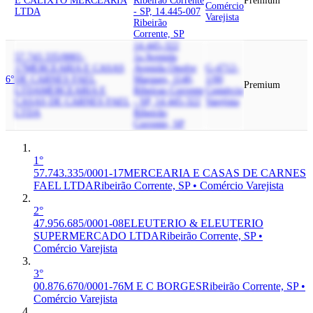
E CALIXTO MERCEARIA
Ribeirao Corrente
Premium
Comércio
LTDA
- SP, 14.445-007
Varejista
Ribeirão
Corrente, SP
14.445-322
57.743.335/0001-
1a Avenida
17
MERCEARIA E CASAS
Avenida Onofre
G-4712-
6°
DE CARNES FAEL
Marques, 1140,
1/00
Premium
LTDA
MERCEARIA E
Ribeirao Corrente
Comércio
CASAS DE CARNES FAEL
- SP, 14.445-322
Varejista
LTDA
Ribeirão
Corrente, SP
1°
57.743.335/0001-17
MERCEARIA E CASAS DE CARNES
FAEL LTDA
Ribeirão Corrente, SP • Comércio Varejista
2°
47.956.685/0001-08
ELEUTERIO & ELEUTERIO
SUPERMERCADO LTDA
Ribeirão Corrente, SP •
Comércio Varejista
3°
00.876.670/0001-76
M E C BORGES
Ribeirão Corrente, SP •
Comércio Varejista