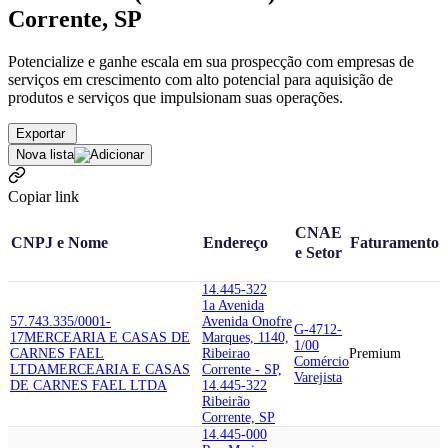
Corrente, SP
Potencialize e ganhe escala em sua prospecção com empresas de
serviços em crescimento com alto potencial para aquisição de
produtos e serviços que impulsionam suas operações.
Exportar
Nova lista
Copiar link
CNAE
CNPJ e Nome
Endereço
Faturamento
e Setor
14.445-322
1a Avenida
57.743.335/0001-
Avenida Onofre
G-4712-
17
MERCEARIA E CASAS DE
Marques, 1140,
1/00
CARNES FAEL
Ribeirao
Premium
Comércio
LTDA
MERCEARIA E CASAS
Corrente - SP,
Varejista
DE CARNES FAEL LTDA
14.445-322
Ribeirão
Corrente, SP
14.445-000