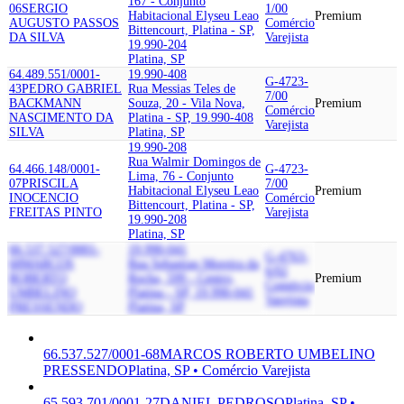
167 - Conjunto
06
SERGIO
1/00
Habitacional Elyseu Leao
Premium
AUGUSTO PASSOS
Comércio
Bittencourt, Platina - SP,
DA SILVA
Varejista
19.990-204
Platina, SP
64.489.551/0001-
19.990-408
G-4723-
43
PEDRO GABRIEL
Rua Messias Teles de
7/00
BACKMANN
Souza, 20 - Vila Nova,
Premium
Comércio
NASCIMENTO DA
Platina - SP, 19.990-408
Varejista
SILVA
Platina, SP
19.990-208
Rua Walmir Domingos de
64.466.148/0001-
G-4723-
Lima, 76 - Conjunto
07
PRISCILA
7/00
Habitacional Elyseu Leao
Premium
INOCENCIO
Comércio
Bittencourt, Platina - SP,
FREITAS PINTO
Varejista
19.990-208
Platina, SP
66.537.527/0001-
19.990-041
G-4763-
68
MARCOS
Rua Sebastiao Moreira da
6/02
ROBERTO
Rocha, 599 - Centro,
Premium
Comércio
UMBELINO
Platina - SP, 19.990-041
Varejista
PRESSENDO
Platina, SP
66.537.527/0001-68
MARCOS ROBERTO UMBELINO
PRESSENDO
Platina, SP • Comércio Varejista
65.593.701/0001-27
DANIEL PEDROSO
Platina, SP •