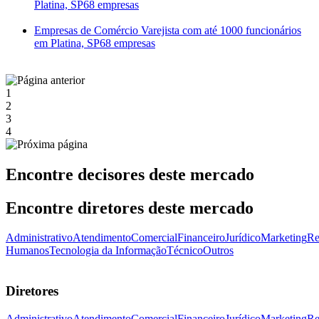
Platina, SP
68 empresas
Empresas de Comércio Varejista com até 1000 funcionários
em Platina, SP
68 empresas
1
2
3
4
Encontre decisores deste mercado
Encontre diretores deste mercado
Administrativo
Atendimento
Comercial
Financeiro
Jurídico
Marketing
Re
Humanos
Tecnologia da Informação
Técnico
Outros
Diretores
Administrativo
Atendimento
Comercial
Financeiro
Jurídico
Marketing
Re