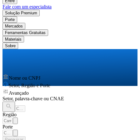
Entre
Fale com um especialista
Solução Premium
Porte
Mercados
Ferramentas Gratuitas
Materiais
Sobre
Nome ou CNPJ
Setor, Região e Porte
Avançado
Setor, palavra-chave ou CNAE
Região
Porte
Pesquisar