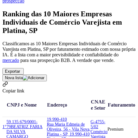
prospecção
Ranking das 10 Maiores Empresas
Individuais de Comércio Varejista em
Platina, SP
Classificamos as 10 Maiores Empresas Individuais de Comércio
Varejista em Platina, SP por faturamento estimado com nossa própria
IA. É a lista com a maior previsibilidade e confiabilidade
do
mercado
para sua prospecção B2B. A verdade que vende.
Exportar
Nova lista
Copiar link
CNAE
CNPJ e Nome
Endereço
Faturamento
e Setor
19.990-410
59.135.679/0001-
G-4755-
Rua Maria Edmeia de
1°
79
BEATRIZ FARIA
5/02
Oliveira, 56 - Vila Nova,
Premium
DA SILVA
Comércio
Platina - SP, 19.990-410
CAMARGO
Varejista