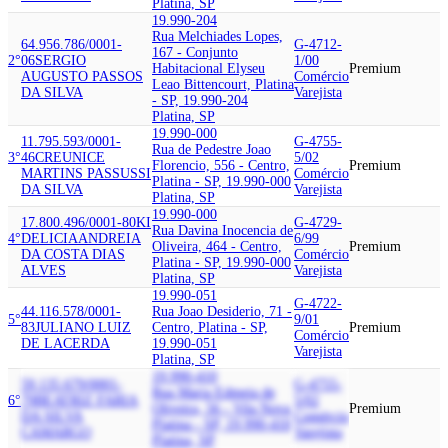
Platina, SP
19.990-204
Rua Melchiades Lopes,
64.956.786/0001-
G-4712-
167 - Conjunto
2°
06
SERGIO
1/00
Habitacional Elyseu
Premium
AUGUSTO PASSOS
Comércio
Leao Bittencourt, Platina
DA SILVA
Varejista
- SP, 19.990-204
Platina, SP
19.990-000
11.795.593/0001-
G-4755-
Rua de Pedestre Joao
3°
46
CREUNICE
5/02
Florencio, 556 - Centro,
Premium
MARTINS PASSUSSI
Comércio
Platina - SP, 19.990-000
DA SILVA
Varejista
Platina, SP
19.990-000
17.800.496/0001-80
KI
G-4729-
Rua Davina Inocencia de
4°
DELICIA
ANDREIA
6/99
Oliveira, 464 - Centro,
Premium
DA COSTA DIAS
Comércio
Platina - SP, 19.990-000
ALVES
Varejista
Platina, SP
19.990-051
G-4722-
44.116.578/0001-
Rua Joao Desiderio, 71 -
5°
9/01
83
JULIANO LUIZ
Centro, Platina - SP,
Premium
Comércio
DE LACERDA
19.990-051
Varejista
Platina, SP
19.990-410
59.135.679/0001-
G-4755-
Rua Maria Edmeia de
6°
79
BEATRIZ FARIA
5/02
Oliveira, 56 - Vila Nova,
Premium
DA SILVA
Comércio
Platina - SP, 19.990-410
CAMARGO
Varejista
Platina, SP