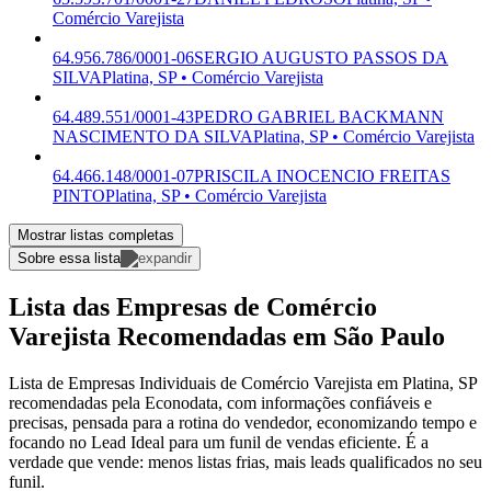
Comércio Varejista
64.956.786/0001-06
SERGIO AUGUSTO PASSOS DA
SILVA
Platina, SP • Comércio Varejista
64.489.551/0001-43
PEDRO GABRIEL BACKMANN
NASCIMENTO DA SILVA
Platina, SP • Comércio Varejista
64.466.148/0001-07
PRISCILA INOCENCIO FREITAS
PINTO
Platina, SP • Comércio Varejista
Mostrar listas completas
Sobre essa lista
Lista das Empresas de Comércio
Varejista Recomendadas em São Paulo
Lista de Empresas Individuais de Comércio Varejista em Platina, SP
recomendadas pela Econodata, com informações confiáveis e
precisas, pensada para a rotina do vendedor, economizando tempo e
focando no Lead Ideal para um funil de vendas eficiente. É a
verdade que vende: menos listas frias, mais leads qualificados no seu
funil.