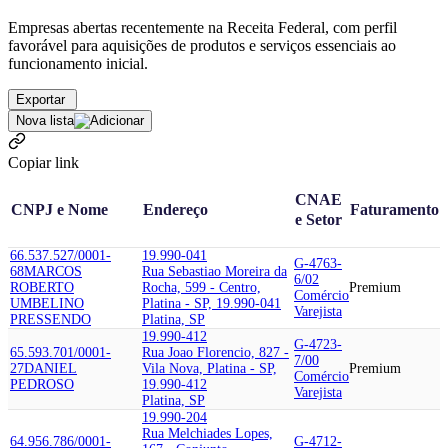
Empresas abertas recentemente na Receita Federal, com perfil
favorável para aquisições de produtos e serviços essenciais ao
funcionamento inicial.
Exportar
Nova lista
Copiar link
CNAE
CNPJ e Nome
Endereço
Faturamento
e Setor
66.537.527/0001-
19.990-041
G-4763-
68
MARCOS
Rua Sebastiao Moreira da
6/02
ROBERTO
Rocha, 599 - Centro,
Premium
Comércio
UMBELINO
Platina - SP, 19.990-041
Varejista
PRESSENDO
Platina, SP
19.990-412
G-4723-
65.593.701/0001-
Rua Joao Florencio, 827 -
7/00
27
DANIEL
Vila Nova, Platina - SP,
Premium
Comércio
PEDROSO
19.990-412
Varejista
Platina, SP
19.990-204
Rua Melchiades Lopes,
64.956.786/0001-
G-4712-