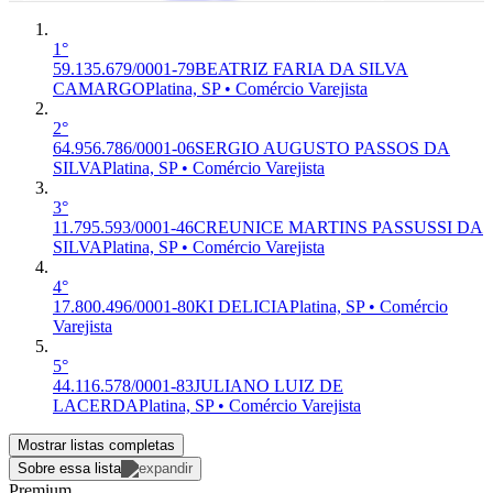
1°
59.135.679/0001-79
BEATRIZ FARIA DA SILVA
CAMARGO
Platina, SP • Comércio Varejista
2°
64.956.786/0001-06
SERGIO AUGUSTO PASSOS DA
SILVA
Platina, SP • Comércio Varejista
3°
11.795.593/0001-46
CREUNICE MARTINS PASSUSSI DA
SILVA
Platina, SP • Comércio Varejista
4°
17.800.496/0001-80
KI DELICIA
Platina, SP • Comércio
Varejista
5°
44.116.578/0001-83
JULIANO LUIZ DE
LACERDA
Platina, SP • Comércio Varejista
Mostrar listas completas
Sobre essa lista
Premium