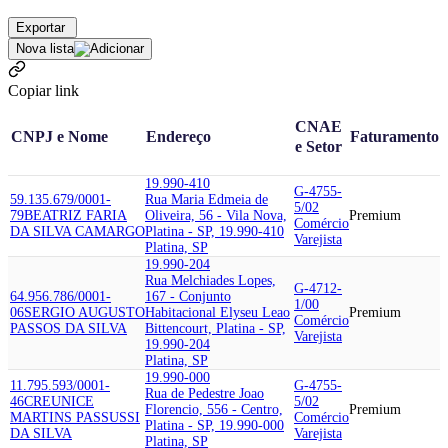
Exportar
Nova lista
Copiar link
CNAE
CNPJ e Nome
Endereço
Faturamento
e Setor
19.990-410
G-4755-
59.135.679/0001-
Rua Maria Edmeia de
5/02
79
BEATRIZ FARIA
Oliveira, 56 - Vila Nova,
Premium
Comércio
DA SILVA CAMARGO
Platina - SP, 19.990-410
Varejista
Platina, SP
19.990-204
Rua Melchiades Lopes,
G-4712-
64.956.786/0001-
167 - Conjunto
1/00
06
SERGIO AUGUSTO
Habitacional Elyseu Leao
Premium
Comércio
PASSOS DA SILVA
Bittencourt, Platina - SP,
Varejista
19.990-204
Platina, SP
19.990-000
11.795.593/0001-
G-4755-
Rua de Pedestre Joao
46
CREUNICE
5/02
Florencio, 556 - Centro,
Premium
MARTINS PASSUSSI
Comércio
Platina - SP, 19.990-000
DA SILVA
Varejista
Platina, SP