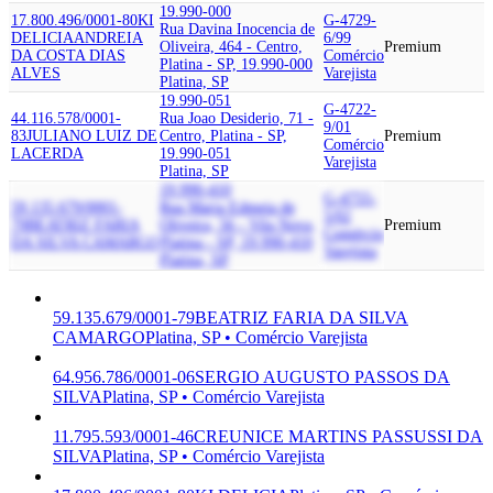
19.990-000
17.800.496/0001-80
KI
G-4729-
Rua Davina Inocencia de
DELICIA
ANDREIA
6/99
Oliveira, 464 - Centro,
Premium
DA COSTA DIAS
Comércio
Platina - SP, 19.990-000
ALVES
Varejista
Platina, SP
19.990-051
G-4722-
44.116.578/0001-
Rua Joao Desiderio, 71 -
9/01
83
JULIANO LUIZ DE
Centro, Platina - SP,
Premium
Comércio
LACERDA
19.990-051
Varejista
Platina, SP
19.990-410
G-4755-
59.135.679/0001-
Rua Maria Edmeia de
5/02
79
BEATRIZ FARIA
Oliveira, 56 - Vila Nova,
Premium
Comércio
DA SILVA CAMARGO
Platina - SP, 19.990-410
Varejista
Platina, SP
59.135.679/0001-79
BEATRIZ FARIA DA SILVA
CAMARGO
Platina, SP • Comércio Varejista
64.956.786/0001-06
SERGIO AUGUSTO PASSOS DA
SILVA
Platina, SP • Comércio Varejista
11.795.593/0001-46
CREUNICE MARTINS PASSUSSI DA
SILVA
Platina, SP • Comércio Varejista