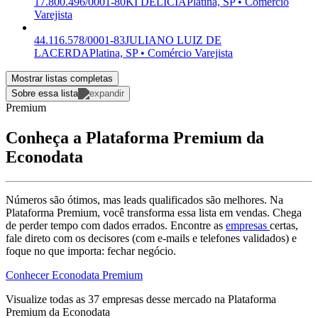
17.800.496/0001-80
KI DELICIA
Platina, SP • Comércio
Varejista
44.116.578/0001-83
JULIANO LUIZ DE
LACERDA
Platina, SP • Comércio Varejista
Mostrar listas completas
Sobre essa lista
Premium
Conheça a Plataforma Premium da
Econodata
Números são ótimos, mas leads qualificados são melhores. Na
Plataforma Premium, você transforma essa lista em vendas. Chega
de perder tempo com dados errados. Encontre as
empresas
certas,
fale direto com os decisores (com e-mails e telefones validados) e
foque no que importa: fechar negócio.
Conhecer Econodata Premium
Visualize todas as
37
empresas
desse mercado na Plataforma
Premium da Econodata